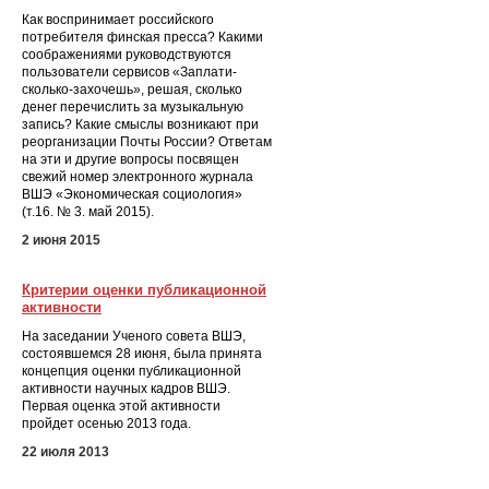
Как воспринимает российского
потребителя финская пресса? Какими
соображениями руководствуются
пользователи сервисов «Заплати-
сколько-захочешь», решая, сколько
денег перечислить за музыкальную
запись? Какие смыслы возникают при
реорганизации Почты России? Ответам
на эти и другие вопросы посвящен
свежий номер электронного журнала
ВШЭ «Экономическая социология»
(т.16. № 3. май 2015).
2 июня 2015
Критерии оценки публикационной
активности
На заседании Ученого совета ВШЭ,
состоявшемся 28 июня, была принята
концепция оценки публикационной
активности научных кадров ВШЭ.
Первая оценка этой активности
пройдет осенью 2013 года.
22 июля 2013