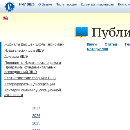
НИУ ВШЭ
О Вышке
Поступающим
Коллегам и партнерам
Книги, 
Журналы Высшей школы экономики
Книги
Статьи
Гл
материалов
Издательский дом ВШЭ
Доклады ВШЭ
Препринты Издательского дома и
Программы фундаментальных
исследований ВШЭ
Статистические сборники ВШЭ
Авторефераты и диссертации
Критерии оценки публикационной
активности
2027
2026
2025