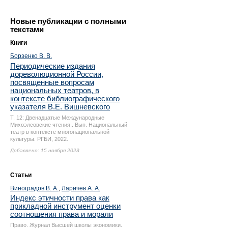
Новые публикации с полными
текстами
Книги
Борзенко В. В.
Периодические издания
дореволюционной России,
посвященные вопросам
национальных театров, в
контексте библиографического
указателя В.Е. Вишневского
Т. 12: Двенадцатые Международные
Михоэлсовские чтения.. Вып. Национальный
театр в контексте многонациональной
культуры. РГБИ, 2022.
Добавлено: 15 ноября 2023
Статьи
Виноградов В. А.
,
Ларичев А. А.
Индекс этичности права как
прикладной инструмент оценки
соотношения права и морали
Право. Журнал Высшей школы экономики.