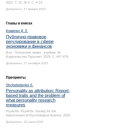
2022. Т. 15. № 5.
С. 4-23.
Добавлено: 17 января 2023
Главы в книгах
Комягин Д. Л.
Публично-правовое
регулирование в сфере
экономики и финансов
В кн.: Публичное право : учебник. М.:
Издательство Проспект, 2025.
С. 447-478.
Добавлено: 27 октября 2025
Препринты
Shchebetenko S.
Personality as attribution: Report-
based traits and the problem of
what personality research
measures
PsyArXiv. PsyArXiv. Society for the
Improvement of Psychological Science, 2026
Добавлено: 16 июля 2026