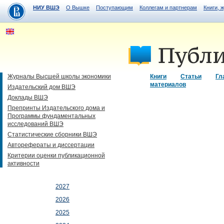
НИУ ВШЭ
О Вышке
Поступающим
Коллегам и партнерам
Книги, 
Журналы Высшей школы экономики
Книги
Статьи
Гл
материалов
Издательский дом ВШЭ
Доклады ВШЭ
Препринты Издательского дома и
Программы фундаментальных
исследований ВШЭ
Статистические сборники ВШЭ
Авторефераты и диссертации
Критерии оценки публикационной
активности
2027
2026
2025