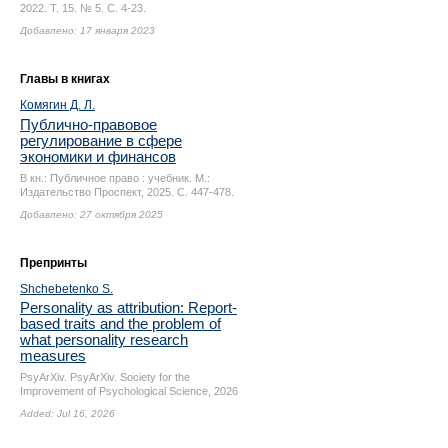
2022. Т. 15. № 5.
С. 4-23.
Добавлено: 17 января 2023
Главы в книгах
Комягин Д. Л.
Публично-правовое
регулирование в сфере
экономики и финансов
В кн.: Публичное право : учебник. М.:
Издательство Проспект, 2025.
С. 447-478.
Добавлено: 27 октября 2025
Препринты
Shchebetenko S.
Personality as attribution: Report-
based traits and the problem of
what personality research
measures
PsyArXiv. PsyArXiv. Society for the
Improvement of Psychological Science, 2026
Added: Jul 16, 2026