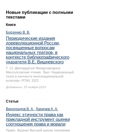
Новые публикации с полными
текстами
Книги
Борзенко В. В.
Периодические издания
дореволюционной России,
посвященные вопросам
национальных театров, в
контексте библиографического
указателя В.Е. Вишневского
Т. 12: Двенадцатые Международные
Михоэлсовские чтения.. Вып. Национальный
театр в контексте многонациональной
культуры. РГБИ, 2022.
Добавлено: 15 ноября 2023
Статьи
Виноградов В. А.
,
Ларичев А. А.
Индекс этичности права как
прикладной инструмент оценки
соотношения права и морали
Право. Журнал Высшей школы экономики.