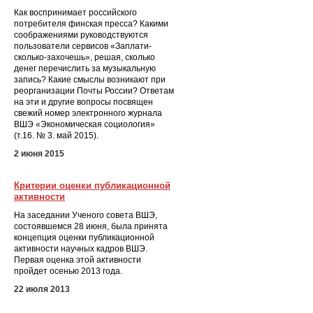
Как воспринимает российского
потребителя финская пресса? Какими
соображениями руководствуются
пользователи сервисов «Заплати-
сколько-захочешь», решая, сколько
денег перечислить за музыкальную
запись? Какие смыслы возникают при
реорганизации Почты России? Ответам
на эти и другие вопросы посвящен
свежий номер электронного журнала
ВШЭ «Экономическая социология»
(т.16. № 3. май 2015).
2 июня 2015
Критерии оценки публикационной
активности
На заседании Ученого совета ВШЭ,
состоявшемся 28 июня, была принята
концепция оценки публикационной
активности научных кадров ВШЭ.
Первая оценка этой активности
пройдет осенью 2013 года.
22 июля 2013