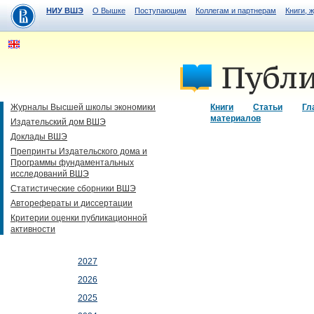
НИУ ВШЭ
О Вышке
Поступающим
Коллегам и партнерам
Книги, 
Журналы Высшей школы экономики
Книги
Статьи
Гл
материалов
Издательский дом ВШЭ
Доклады ВШЭ
Препринты Издательского дома и
Программы фундаментальных
исследований ВШЭ
Статистические сборники ВШЭ
Авторефераты и диссертации
Критерии оценки публикационной
активности
2027
2026
2025