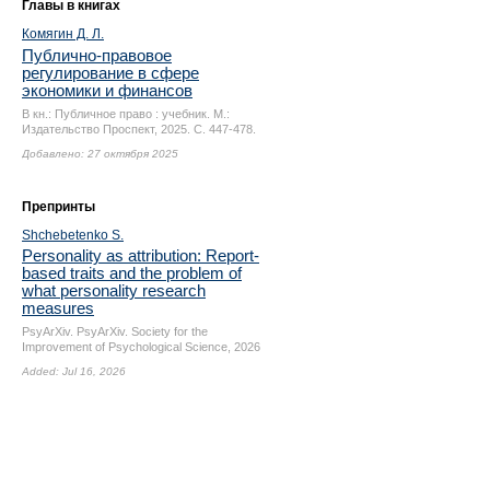
Главы в книгах
Комягин Д. Л.
Публично-правовое
регулирование в сфере
экономики и финансов
В кн.: Публичное право : учебник. М.:
Издательство Проспект, 2025.
С. 447-478.
Добавлено: 27 октября 2025
Препринты
Shchebetenko S.
Personality as attribution: Report-
based traits and the problem of
what personality research
measures
PsyArXiv. PsyArXiv. Society for the
Improvement of Psychological Science, 2026
Added: Jul 16, 2026