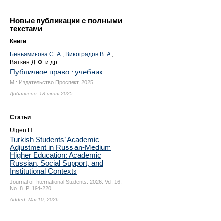
Новые публикации с полными
текстами
Книги
Беньяминова С. А.
,
Виноградов В. А.
,
Вяткин Д. Ф. и др.
Публичное право : учебник
М.: Издательство Проспект, 2025.
Добавлено: 18 июля 2025
Статьи
Ulgen H.
Turkish Students’ Academic
Adjustment in Russian-Medium
Higher Education: Academic
Russian, Social Support, and
Institutional Contexts
Journal of International Students. 2026. Vol. 16.
No. 8.
P. 194-220.
Added: Mar 10, 2026