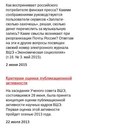
Как воспринимает российского
потребителя финская пресса? Какими
соображениями руководствуются
пользователи сервисов «Заплати-
сколько-захочешь», решая, сколько
денег перечислить за музыкальную
запись? Какие смыслы возникают при
реорганизации Почты России? Ответам
на эти и другие вопросы посвящен
свежий номер электронного журнала
ВШЭ «Экономическая социология»
(т.16. № 3. май 2015).
2 июня 2015
Критерии оценки публикационной
активности
На заседании Ученого совета ВШЭ,
состоявшемся 28 июня, была принята
концепция оценки публикационной
активности научных кадров ВШЭ.
Первая оценка этой активности
пройдет осенью 2013 года.
22 июля 2013