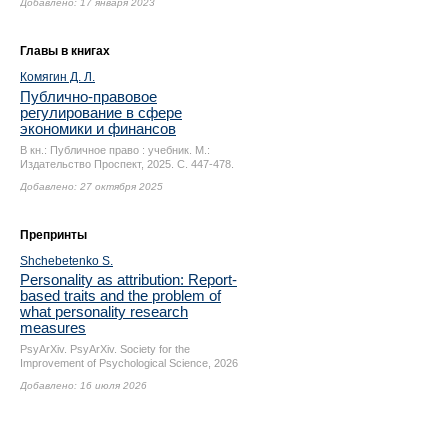
Добавлено: 17 января 2023
Главы в книгах
Комягин Д. Л.
Публично-правовое
регулирование в сфере
экономики и финансов
В кн.: Публичное право : учебник. М.:
Издательство Проспект, 2025.
С. 447-478.
Добавлено: 27 октября 2025
Препринты
Shchebetenko S.
Personality as attribution: Report-
based traits and the problem of
what personality research
measures
PsyArXiv. PsyArXiv. Society for the
Improvement of Psychological Science, 2026
Добавлено: 16 июля 2026