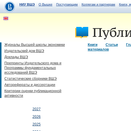
НИУ ВШЭ
О Вышке
Поступающим
Коллегам и партнерам
Книги, 
Журналы Высшей школы экономики
Книги
Статьи
Гл
материалов
Издательский дом ВШЭ
Доклады ВШЭ
Препринты Издательского дома и
Программы фундаментальных
исследований ВШЭ
Статистические сборники ВШЭ
Авторефераты и диссертации
Критерии оценки публикационной
активности
2027
2026
2025