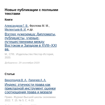
Новые публикации с полными
текстами
Книги
Александров Г. В.
, Фролова М. М.,
Мелентьев Ф. И.
и др.
Взгляд чужеземца: Дипломаты,
публицисты, ученые-
путешественники между
Востоком и Западом в XVIII–XXI
вв.
М.; СПб.: Издательство Нестор-История,
2020.
Добавлено: 29 сентября 2020
Статьи
Виноградов В. А.
,
Ларичев А. А.
Индекс этичности права как
прикладной инструмент оценки
соотношения права и морали
Право. Журнал Высшей школы экономики.
2022. Т. 15. № 5.
С. 4-23.