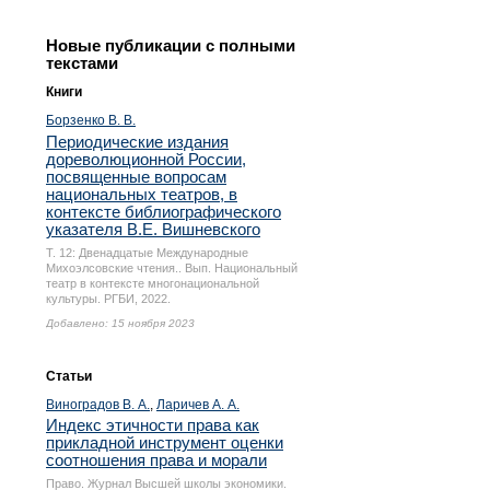
Новые публикации с полными
текстами
Книги
Борзенко В. В.
Периодические издания
дореволюционной России,
посвященные вопросам
национальных театров, в
контексте библиографического
указателя В.Е. Вишневского
Т. 12: Двенадцатые Международные
Михоэлсовские чтения.. Вып. Национальный
театр в контексте многонациональной
культуры. РГБИ, 2022.
Добавлено: 15 ноября 2023
Статьи
Виноградов В. А.
,
Ларичев А. А.
Индекс этичности права как
прикладной инструмент оценки
соотношения права и морали
Право. Журнал Высшей школы экономики.