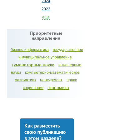
2024
2023
ещё
Приоритетные
направления
бизнес-информатика
государственное
и муниципальное управление
гуманитарные науки
инженерные
науки
компьютерно-математическое
математика
менеджмент
право
экономика
социология