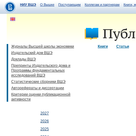
НИУ ВШЭ
О Вышке
Поступающим
Коллегам и партнерам
Книги, 
Журналы Высшей школы экономики
Книги
Статьи
Издательский дом ВШЭ
Доклады ВШЭ
Препринты Издательского дома и
Программы фундаментальных
исследований ВШЭ
Статистические сборники ВШЭ
Авторефераты и диссертации
Критерии оценки публикационной
активности
2027
2026
2025