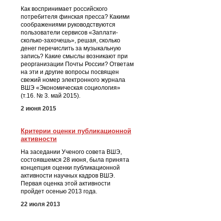
Как воспринимает российского
потребителя финская пресса? Какими
соображениями руководствуются
пользователи сервисов «Заплати-
сколько-захочешь», решая, сколько
денег перечислить за музыкальную
запись? Какие смыслы возникают при
реорганизации Почты России? Ответам
на эти и другие вопросы посвящен
свежий номер электронного журнала
ВШЭ «Экономическая социология»
(т.16. № 3. май 2015).
2 июня 2015
Критерии оценки публикационной
активности
На заседании Ученого совета ВШЭ,
состоявшемся 28 июня, была принята
концепция оценки публикационной
активности научных кадров ВШЭ.
Первая оценка этой активности
пройдет осенью 2013 года.
22 июля 2013