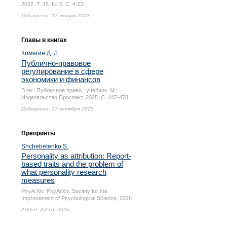
2022. Т. 15. № 5.
С. 4-23.
Добавлено: 17 января 2023
Главы в книгах
Комягин Д. Л.
Публично-правовое
регулирование в сфере
экономики и финансов
В кн.: Публичное право : учебник. М.:
Издательство Проспект, 2025.
С. 447-478.
Добавлено: 27 октября 2025
Препринты
Shchebetenko S.
Personality as attribution: Report-
based traits and the problem of
what personality research
measures
PsyArXiv. PsyArXiv. Society for the
Improvement of Psychological Science, 2026
Added: Jul 16, 2026