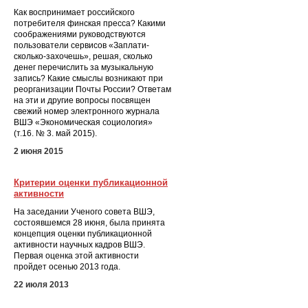
Как воспринимает российского
потребителя финская пресса? Какими
соображениями руководствуются
пользователи сервисов «Заплати-
сколько-захочешь», решая, сколько
денег перечислить за музыкальную
запись? Какие смыслы возникают при
реорганизации Почты России? Ответам
на эти и другие вопросы посвящен
свежий номер электронного журнала
ВШЭ «Экономическая социология»
(т.16. № 3. май 2015).
2 июня 2015
Критерии оценки публикационной
активности
На заседании Ученого совета ВШЭ,
состоявшемся 28 июня, была принята
концепция оценки публикационной
активности научных кадров ВШЭ.
Первая оценка этой активности
пройдет осенью 2013 года.
22 июля 2013