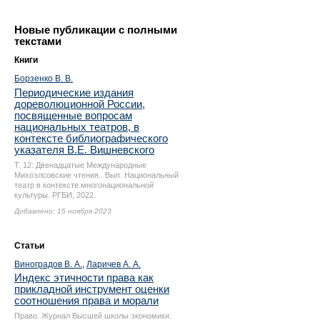
Новые публикации с полными
текстами
Книги
Борзенко В. В.
Периодические издания
дореволюционной России,
посвященные вопросам
национальных театров, в
контексте библиографического
указателя В.Е. Вишневского
Т. 12: Двенадцатые Международные
Михоэлсовские чтения.. Вып. Национальный
театр в контексте многонациональной
культуры. РГБИ, 2022.
Добавлено: 15 ноября 2023
Статьи
Виноградов В. А.
,
Ларичев А. А.
Индекс этичности права как
прикладной инструмент оценки
соотношения права и морали
Право. Журнал Высшей школы экономики.