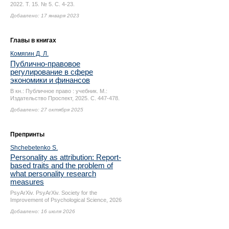
2022. Т. 15. № 5.
С. 4-23.
Добавлено: 17 января 2023
Главы в книгах
Комягин Д. Л.
Публично-правовое
регулирование в сфере
экономики и финансов
В кн.: Публичное право : учебник. М.:
Издательство Проспект, 2025.
С. 447-478.
Добавлено: 27 октября 2025
Препринты
Shchebetenko S.
Personality as attribution: Report-
based traits and the problem of
what personality research
measures
PsyArXiv. PsyArXiv. Society for the
Improvement of Psychological Science, 2026
Добавлено: 16 июля 2026