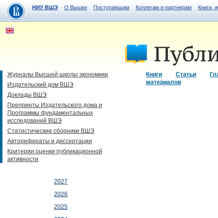
НИУ ВШЭ
О Вышке
Поступающим
Коллегам и партнерам
Книги, 
Журналы Высшей школы экономики
Книги
Статьи
Гл
материалов
Издательский дом ВШЭ
Доклады ВШЭ
Препринты Издательского дома и
Программы фундаментальных
исследований ВШЭ
Статистические сборники ВШЭ
Авторефераты и диссертации
Критерии оценки публикационной
активности
2027
2026
2025