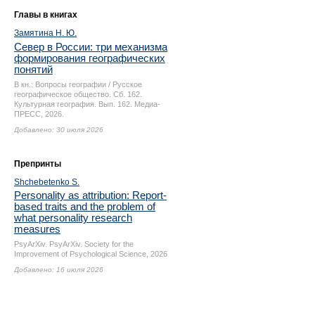
Главы в книгах
Замятина Н. Ю.
Север в России: три механизма
формирования географических
понятий
В кн.: Вопросы географии / Русское
географическое общество. Сб. 162.
Культурная география. Вып. 162. Медиа-
ПРЕСС, 2026.
Добавлено: 30 июля 2026
Препринты
Shchebetenko S.
Personality as attribution: Report-
based traits and the problem of
what personality research
measures
PsyArXiv. PsyArXiv. Society for the
Improvement of Psychological Science, 2026
Добавлено: 16 июля 2026