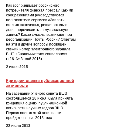
Как воспринимает российского
потребителя финская пресса? Какими
соображениями руководствуются
пользователи сервисов «Заплати-
сколько-захочешь», решая, сколько
денег перечислить за музыкальную
запись? Какие смыслы возникают при
реорганизации Почты России? Ответам
на эти и другие вопросы посвящен
свежий номер электронного журнала
ВШЭ «Экономическая социология»
(т.16. № 3. май 2015).
2 июня 2015
Критерии оценки публикационной
активности
На заседании Ученого совета ВШЭ,
состоявшемся 28 июня, была принята
концепция оценки публикационной
активности научных кадров ВШЭ.
Первая оценка этой активности
пройдет осенью 2013 года.
22 июля 2013