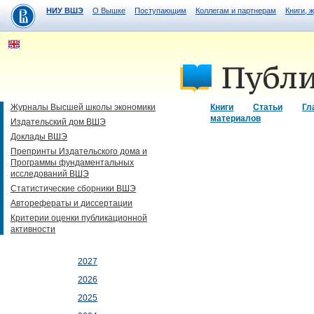
НИУ ВШЭ
О Вышке
Поступающим
Коллегам и партнерам
Книги, 
Журналы Высшей школы экономики
Книги
Статьи
Гл
материалов
Издательский дом ВШЭ
Доклады ВШЭ
Препринты Издательского дома и
Программы фундаментальных
исследований ВШЭ
Статистические сборники ВШЭ
Авторефераты и диссертации
Критерии оценки публикационной
активности
2027
2026
2025