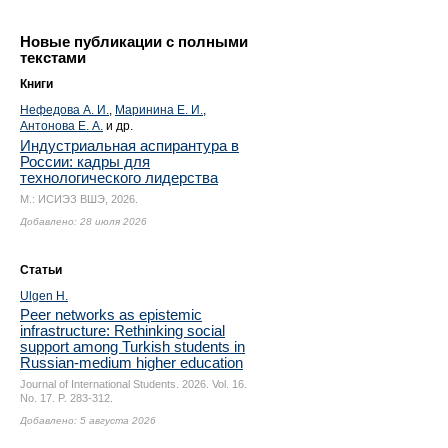
Новые публикации с полными
текстами
Книги
Нефедова А. И.
,
Маринина Е. И.
,
Антонова Е. А.
и др.
Индустриальная аспирантура в
России: кадры для
технологического лидерства
М.: ИСИЭЗ ВШЭ, 2026.
Добавлено: 28 июля 2026
Статьи
Ulgen H.
Peer networks as epistemic
infrastructure: Rethinking social
support among Turkish students in
Russian-medium higher education
Journal of International Students. 2026. Vol. 16.
No. 17.
P. 283-312.
Добавлено: 5 августа 2026