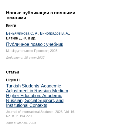
Новые публикации с полными
текстами
Книги
Беньяминова С. А.
,
Виноградов В. А.
,
Вяткин Д. Ф. и др.
Публичное право : учебник
М.: Издательство Проспект, 2025.
Добавлено: 18 июля 2025
Статьи
Ulgen H.
Turkish Students’ Academic
Adjustment in Russian-Medium
Higher Education: Academic
Russian, Social Support, and
Institutional Contexts
Journal of International Students. 2026. Vol. 16.
No. 8.
P. 194-220.
Added: Mar 10, 2026