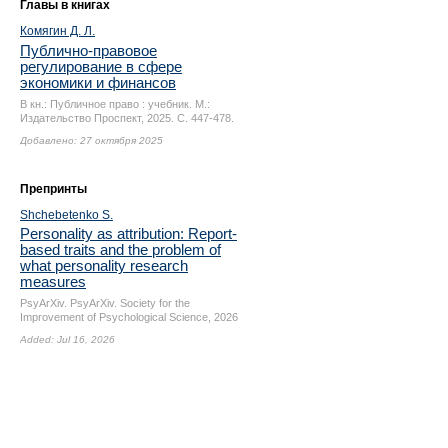
Главы в книгах
Комягин Д. Л.
Публично-правовое
регулирование в сфере
экономики и финансов
В кн.: Публичное право : учебник. М.:
Издательство Проспект, 2025.
С. 447-478.
Добавлено: 27 октября 2025
Препринты
Shchebetenko S.
Personality as attribution: Report-
based traits and the problem of
what personality research
measures
PsyArXiv. PsyArXiv. Society for the
Improvement of Psychological Science, 2026
Added: Jul 16, 2026