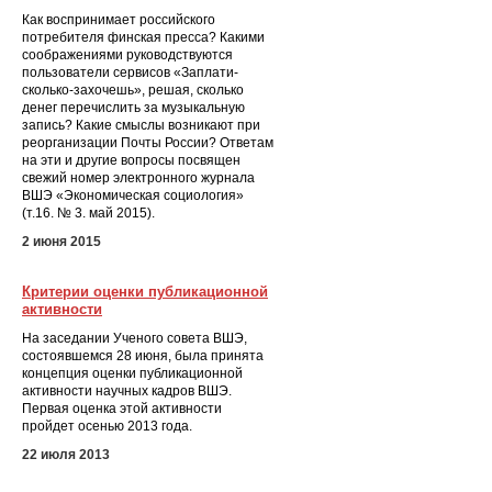
Как воспринимает российского
потребителя финская пресса? Какими
соображениями руководствуются
пользователи сервисов «Заплати-
сколько-захочешь», решая, сколько
денег перечислить за музыкальную
запись? Какие смыслы возникают при
реорганизации Почты России? Ответам
на эти и другие вопросы посвящен
свежий номер электронного журнала
ВШЭ «Экономическая социология»
(т.16. № 3. май 2015).
2 июня 2015
Критерии оценки публикационной
активности
На заседании Ученого совета ВШЭ,
состоявшемся 28 июня, была принята
концепция оценки публикационной
активности научных кадров ВШЭ.
Первая оценка этой активности
пройдет осенью 2013 года.
22 июля 2013