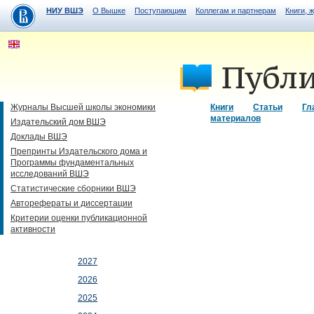
НИУ ВШЭ
О Вышке
Поступающим
Коллегам и партнерам
Книги, 
Журналы Высшей школы экономики
Книги
Статьи
Гл
материалов
Издательский дом ВШЭ
Доклады ВШЭ
Препринты Издательского дома и
Программы фундаментальных
исследований ВШЭ
Статистические сборники ВШЭ
Авторефераты и диссертации
Критерии оценки публикационной
активности
2027
2026
2025