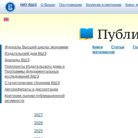
НИУ ВШЭ
О Вышке
Поступающим
Коллегам и партнерам
Книги, 
Журналы Высшей школы экономики
Книги
Статьи
Гл
материалов
Издательский дом ВШЭ
Доклады ВШЭ
Препринты Издательского дома и
Программы фундаментальных
исследований ВШЭ
Статистические сборники ВШЭ
Авторефераты и диссертации
Критерии оценки публикационной
активности
2027
2026
2025