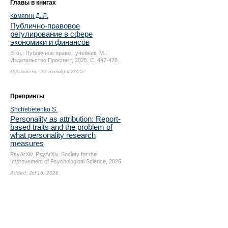
Главы в книгах
Комягин Д. Л.
Публично-правовое
регулирование в сфере
экономики и финансов
В кн.: Публичное право : учебник. М.:
Издательство Проспект, 2025.
С. 447-478.
Добавлено: 27 октября 2025
Препринты
Shchebetenko S.
Personality as attribution: Report-
based traits and the problem of
what personality research
measures
PsyArXiv. PsyArXiv. Society for the
Improvement of Psychological Science, 2026
Added: Jul 16, 2026