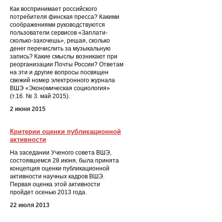
Как воспринимает российского
потребителя финская пресса? Какими
соображениями руководствуются
пользователи сервисов «Заплати-
сколько-захочешь», решая, сколько
денег перечислить за музыкальную
запись? Какие смыслы возникают при
реорганизации Почты России? Ответам
на эти и другие вопросы посвящен
свежий номер электронного журнала
ВШЭ «Экономическая социология»
(т.16. № 3. май 2015).
2 июня 2015
Критерии оценки публикационной
активности
На заседании Ученого совета ВШЭ,
состоявшемся 28 июня, была принята
концепция оценки публикационной
активности научных кадров ВШЭ.
Первая оценка этой активности
пройдет осенью 2013 года.
22 июля 2013