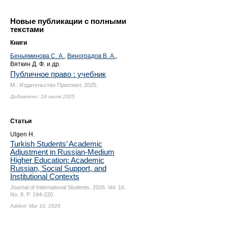
Новые публикации с полными
текстами
Книги
Беньяминова С. А.
,
Виноградов В. А.
,
Вяткин Д. Ф. и др.
Публичное право : учебник
М.: Издательство Проспект, 2025.
Добавлено: 18 июля 2025
Статьи
Ulgen H.
Turkish Students’ Academic
Adjustment in Russian-Medium
Higher Education: Academic
Russian, Social Support, and
Institutional Contexts
Journal of International Students. 2026. Vol. 16.
No. 8.
P. 194-220.
Added: Mar 10, 2026