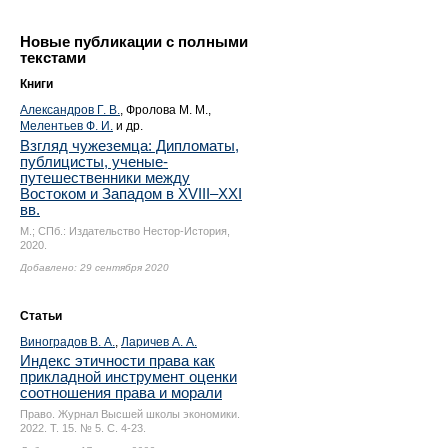
Новые публикации с полными
текстами
Книги
Александров Г. В.
, Фролова М. М.,
Мелентьев Ф. И.
и др.
Взгляд чужеземца: Дипломаты,
публицисты, ученые-
путешественники между
Востоком и Западом в XVIII–XXI
вв.
М.; СПб.: Издательство Нестор-История,
2020.
Добавлено: 29 сентября 2020
Статьи
Виноградов В. А.
,
Ларичев А. А.
Индекс этичности права как
прикладной инструмент оценки
соотношения права и морали
Право. Журнал Высшей школы экономики.
2022. Т. 15. № 5.
С. 4-23.