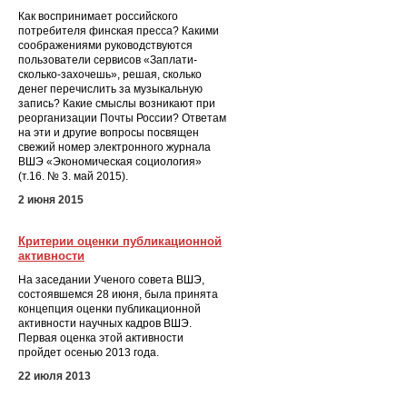
Как воспринимает российского
потребителя финская пресса? Какими
соображениями руководствуются
пользователи сервисов «Заплати-
сколько-захочешь», решая, сколько
денег перечислить за музыкальную
запись? Какие смыслы возникают при
реорганизации Почты России? Ответам
на эти и другие вопросы посвящен
свежий номер электронного журнала
ВШЭ «Экономическая социология»
(т.16. № 3. май 2015).
2 июня 2015
Критерии оценки публикационной
активности
На заседании Ученого совета ВШЭ,
состоявшемся 28 июня, была принята
концепция оценки публикационной
активности научных кадров ВШЭ.
Первая оценка этой активности
пройдет осенью 2013 года.
22 июля 2013