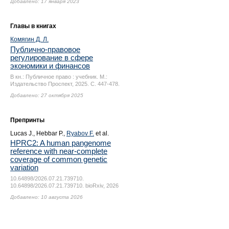
Добавлено: 17 января 2023
Главы в книгах
Комягин Д. Л.
Публично-правовое
регулирование в сфере
экономики и финансов
В кн.: Публичное право : учебник. М.:
Издательство Проспект, 2025.
С. 447-478.
Добавлено: 27 октября 2025
Препринты
Lucas J., Hebbar P.,
Ryabov F.
et al.
HPRC2: A human pangenome
reference with near-complete
coverage of common genetic
variation
10.64898/2026.07.21.739710.
10.64898/2026.07.21.739710. bioRxiv, 2026
Добавлено: 10 августа 2026