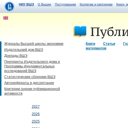
НИУ ВШЭ
О Вышке
Поступающим
Коллегам и партнерам
Книги, 
Журналы Высшей школы экономики
Книги
Статьи
Гл
материалов
Издательский дом ВШЭ
Доклады ВШЭ
Препринты Издательского дома и
Программы фундаментальных
исследований ВШЭ
Статистические сборники ВШЭ
Авторефераты и диссертации
Критерии оценки публикационной
активности
2027
2026
2025