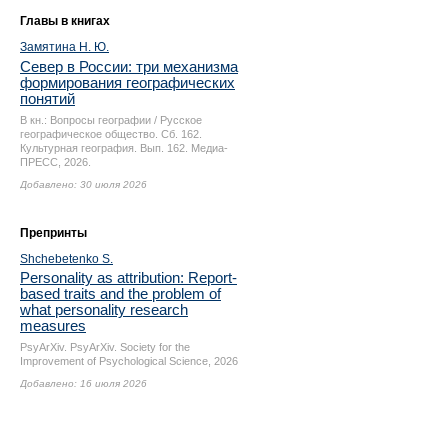
Главы в книгах
Замятина Н. Ю.
Север в России: три механизма
формирования географических
понятий
В кн.: Вопросы географии / Русское
географическое общество. Сб. 162.
Культурная география. Вып. 162. Медиа-
ПРЕСС, 2026.
Добавлено: 30 июля 2026
Препринты
Shchebetenko S.
Personality as attribution: Report-
based traits and the problem of
what personality research
measures
PsyArXiv. PsyArXiv. Society for the
Improvement of Psychological Science, 2026
Добавлено: 16 июля 2026