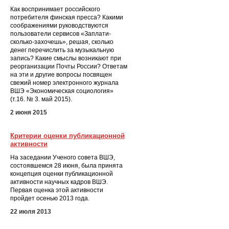
Как воспринимает российского
потребителя финская пресса? Какими
соображениями руководствуются
пользователи сервисов «Заплати-
сколько-захочешь», решая, сколько
денег перечислить за музыкальную
запись? Какие смыслы возникают при
реорганизации Почты России? Ответам
на эти и другие вопросы посвящен
свежий номер электронного журнала
ВШЭ «Экономическая социология»
(т.16. № 3. май 2015).
2 июня 2015
Критерии оценки публикационной
активности
На заседании Ученого совета ВШЭ,
состоявшемся 28 июня, была принята
концепция оценки публикационной
активности научных кадров ВШЭ.
Первая оценка этой активности
пройдет осенью 2013 года.
22 июля 2013