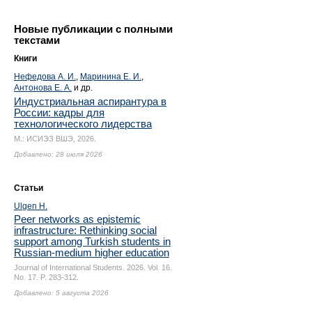
Новые публикации с полными
текстами
Книги
Нефедова А. И.
,
Маринина Е. И.
,
Антонова Е. А.
и др.
Индустриальная аспирантура в
России: кадры для
технологического лидерства
М.: ИСИЭЗ ВШЭ, 2026.
Добавлено: 28 июля 2026
Статьи
Ulgen H.
Peer networks as epistemic
infrastructure: Rethinking social
support among Turkish students in
Russian-medium higher education
Journal of International Students. 2026. Vol. 16.
No. 17.
P. 283-312.
Добавлено: 5 августа 2026