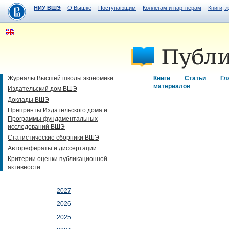
НИУ ВШЭ
О Вышке
Поступающим
Коллегам и партнерам
Книги, 
Журналы Высшей школы экономики
Книги
Статьи
Гл
материалов
Издательский дом ВШЭ
Доклады ВШЭ
Препринты Издательского дома и
Программы фундаментальных
исследований ВШЭ
Статистические сборники ВШЭ
Авторефераты и диссертации
Критерии оценки публикационной
активности
2027
2026
2025