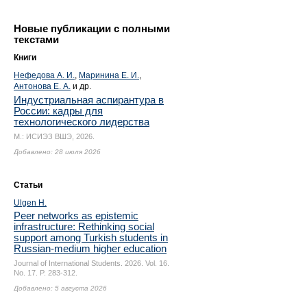
Новые публикации с полными
текстами
Книги
Нефедова А. И.
,
Маринина Е. И.
,
Антонова Е. А.
и др.
Индустриальная аспирантура в
России: кадры для
технологического лидерства
М.: ИСИЭЗ ВШЭ, 2026.
Добавлено: 28 июля 2026
Статьи
Ulgen H.
Peer networks as epistemic
infrastructure: Rethinking social
support among Turkish students in
Russian-medium higher education
Journal of International Students. 2026. Vol. 16.
No. 17.
P. 283-312.
Добавлено: 5 августа 2026