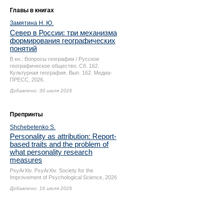
Главы в книгах
Замятина Н. Ю.
Север в России: три механизма
формирования географических
понятий
В кн.: Вопросы географии / Русское
географическое общество. Сб. 162.
Культурная география. Вып. 162. Медиа-
ПРЕСС, 2026.
Добавлено: 30 июля 2026
Препринты
Shchebetenko S.
Personality as attribution: Report-
based traits and the problem of
what personality research
measures
PsyArXiv. PsyArXiv. Society for the
Improvement of Psychological Science, 2026
Добавлено: 16 июля 2026