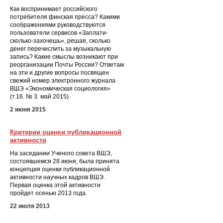
Как воспринимает российского
потребителя финская пресса? Какими
соображениями руководствуются
пользователи сервисов «Заплати-
сколько-захочешь», решая, сколько
денег перечислить за музыкальную
запись? Какие смыслы возникают при
реорганизации Почты России? Ответам
на эти и другие вопросы посвящен
свежий номер электронного журнала
ВШЭ «Экономическая социология»
(т.16. № 3. май 2015).
2 июня 2015
Критерии оценки публикационной
активности
На заседании Ученого совета ВШЭ,
состоявшемся 28 июня, была принята
концепция оценки публикационной
активности научных кадров ВШЭ.
Первая оценка этой активности
пройдет осенью 2013 года.
22 июля 2013