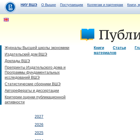
НИУ ВШЭ
О Вышке
Поступающим
Коллегам и партнерам
Книги, 
Журналы Высшей школы экономики
Книги
Статьи
Гл
материалов
Издательский дом ВШЭ
Доклады ВШЭ
Препринты Издательского дома и
Программы фундаментальных
исследований ВШЭ
Статистические сборники ВШЭ
Авторефераты и диссертации
Критерии оценки публикационной
активности
2027
2026
2025