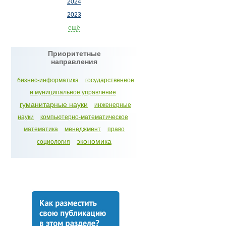
2024
2023
ещё
Приоритетные
направления
бизнес-информатика
государственное
и муниципальное управление
гуманитарные науки
инженерные
науки
компьютерно-математическое
математика
менеджмент
право
экономика
социология