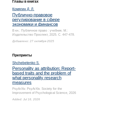
Главы в книгах
Комягин Д. Л.
Публично-правовое
регулирование в сфере
экономики и финансов
В кн.: Публичное право : учебник. М.:
Издательство Проспект, 2025.
С. 447-478.
Добавлено: 27 октября 2025
Препринты
Shchebetenko S.
Personality as attribution: Report-
based traits and the problem of
what personality research
measures
PsyArXiv. PsyArXiv. Society for the
Improvement of Psychological Science, 2026
Added: Jul 16, 2026