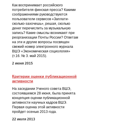
Как воспринимает российского
потребителя финская пресса? Какими
соображениями руководствуются
пользователи сервисов «Заплати-
сколько-захочешь», решая, сколько
денег перечислить за музыкальную
запись? Какие смыслы возникают при
реорганизации Почты России? Ответам
на эти и другие вопросы посвящен
свежий номер электронного журнала
ВШЭ «Экономическая социология»
(т.16. № 3. май 2015).
2 июня 2015
Критерии оценки публикационной
активности
На заседании Ученого совета ВШЭ,
состоявшемся 28 июня, была принята
концепция оценки публикационной
активности научных кадров ВШЭ.
Первая оценка этой активности
пройдет осенью 2013 года.
22 июля 2013