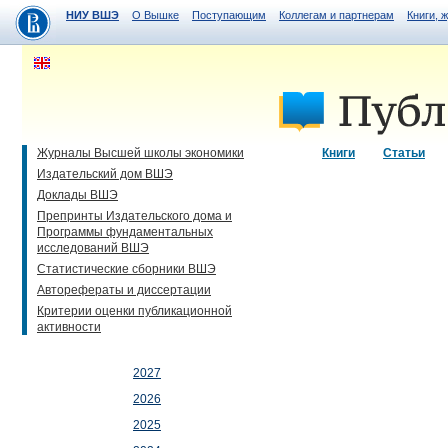
НИУ ВШЭ
О Вышке
Поступающим
Коллегам и партнерам
Книги, 
Журналы Высшей школы экономики
Книги
Статьи
Издательский дом ВШЭ
Доклады ВШЭ
Препринты Издательского дома и
Программы фундаментальных
исследований ВШЭ
Статистические сборники ВШЭ
Авторефераты и диссертации
Критерии оценки публикационной
активности
2027
2026
2025