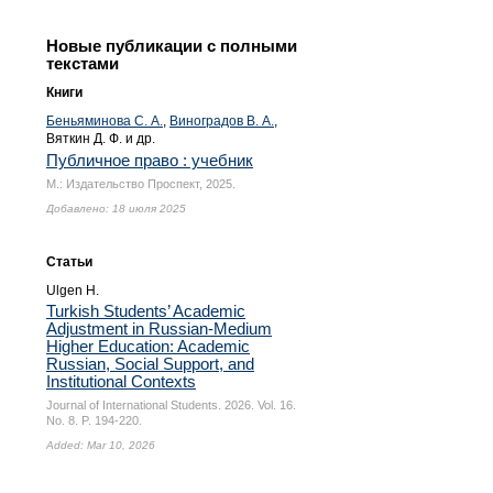
Новые публикации с полными
текстами
Книги
Беньяминова С. А.
,
Виноградов В. А.
,
Вяткин Д. Ф. и др.
Публичное право : учебник
М.: Издательство Проспект, 2025.
Добавлено: 18 июля 2025
Статьи
Ulgen H.
Turkish Students’ Academic
Adjustment in Russian-Medium
Higher Education: Academic
Russian, Social Support, and
Institutional Contexts
Journal of International Students. 2026. Vol. 16.
No. 8.
P. 194-220.
Added: Mar 10, 2026