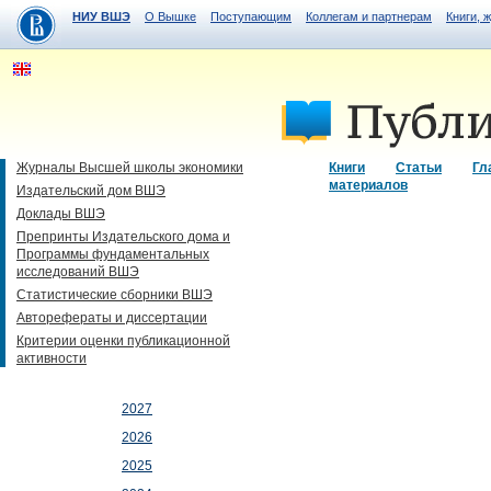
НИУ ВШЭ
О Вышке
Поступающим
Коллегам и партнерам
Книги, 
Журналы Высшей школы экономики
Книги
Статьи
Гл
материалов
Издательский дом ВШЭ
Доклады ВШЭ
Препринты Издательского дома и
Программы фундаментальных
исследований ВШЭ
Статистические сборники ВШЭ
Авторефераты и диссертации
Критерии оценки публикационной
активности
2027
2026
2025