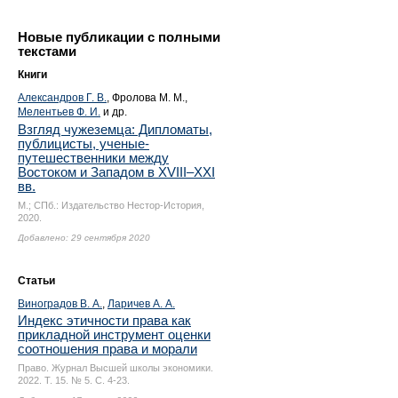
Новые публикации с полными
текстами
Книги
Александров Г. В.
, Фролова М. М.,
Мелентьев Ф. И.
и др.
Взгляд чужеземца: Дипломаты,
публицисты, ученые-
путешественники между
Востоком и Западом в XVIII–XXI
вв.
М.; СПб.: Издательство Нестор-История,
2020.
Добавлено: 29 сентября 2020
Статьи
Виноградов В. А.
,
Ларичев А. А.
Индекс этичности права как
прикладной инструмент оценки
соотношения права и морали
Право. Журнал Высшей школы экономики.
2022. Т. 15. № 5.
С. 4-23.