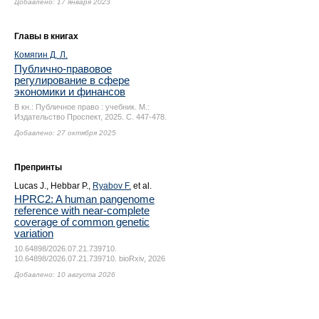
Добавлено: 17 января 2023
Главы в книгах
Комягин Д. Л.
Публично-правовое
регулирование в сфере
экономики и финансов
В кн.: Публичное право : учебник. М.:
Издательство Проспект, 2025.
С. 447-478.
Добавлено: 27 октября 2025
Препринты
Lucas J., Hebbar P.,
Ryabov F.
et al.
HPRC2: A human pangenome
reference with near-complete
coverage of common genetic
variation
10.64898/2026.07.21.739710.
10.64898/2026.07.21.739710. bioRxiv, 2026
Добавлено: 10 августа 2026