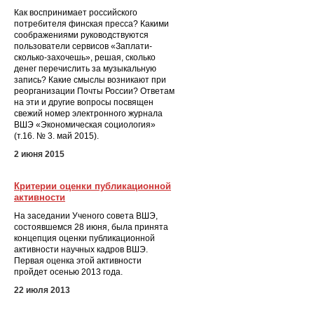
Как воспринимает российского
потребителя финская пресса? Какими
соображениями руководствуются
пользователи сервисов «Заплати-
сколько-захочешь», решая, сколько
денег перечислить за музыкальную
запись? Какие смыслы возникают при
реорганизации Почты России? Ответам
на эти и другие вопросы посвящен
свежий номер электронного журнала
ВШЭ «Экономическая социология»
(т.16. № 3. май 2015).
2 июня 2015
Критерии оценки публикационной
активности
На заседании Ученого совета ВШЭ,
состоявшемся 28 июня, была принята
концепция оценки публикационной
активности научных кадров ВШЭ.
Первая оценка этой активности
пройдет осенью 2013 года.
22 июля 2013