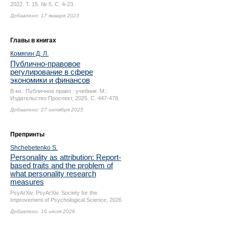
2022. Т. 15. № 5.
С. 4-23.
Добавлено: 17 января 2023
Главы в книгах
Комягин Д. Л.
Публично-правовое
регулирование в сфере
экономики и финансов
В кн.: Публичное право : учебник. М.:
Издательство Проспект, 2025.
С. 447-478.
Добавлено: 27 октября 2025
Препринты
Shchebetenko S.
Personality as attribution: Report-
based traits and the problem of
what personality research
measures
PsyArXiv. PsyArXiv. Society for the
Improvement of Psychological Science, 2026
Добавлено: 16 июля 2026