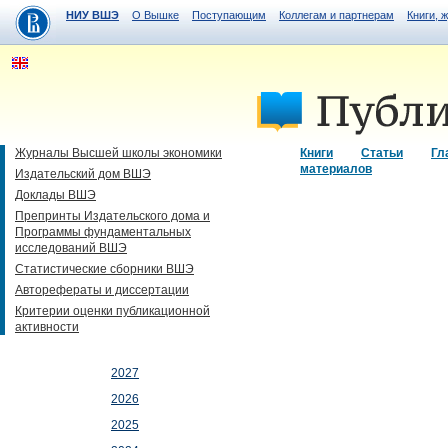
НИУ ВШЭ
О Вышке
Поступающим
Коллегам и партнерам
Книги, 
Журналы Высшей школы экономики
Книги
Статьи
Гл
материалов
Издательский дом ВШЭ
Доклады ВШЭ
Препринты Издательского дома и
Программы фундаментальных
исследований ВШЭ
Статистические сборники ВШЭ
Авторефераты и диссертации
Критерии оценки публикационной
активности
2027
2026
2025