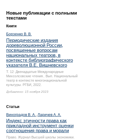
Новые публикации с полными
текстами
Книги
Борзенко В. В.
Периодические издания
дореволюционной России,
посвященные вопросам
национальных театров, в
контексте библиографического
указателя В.Е. Вишневского
Т. 12: Двенадцатые Международные
Михоэлсовские чтения.. Вып. Национальный
театр в контексте многонациональной
культуры. РГБИ, 2022.
Добавлено: 15 ноября 2023
Статьи
Виноградов В. А.
,
Ларичев А. А.
Индекс этичности права как
прикладной инструмент оценки
соотношения права и морали
Право. Журнал Высшей школы экономики.