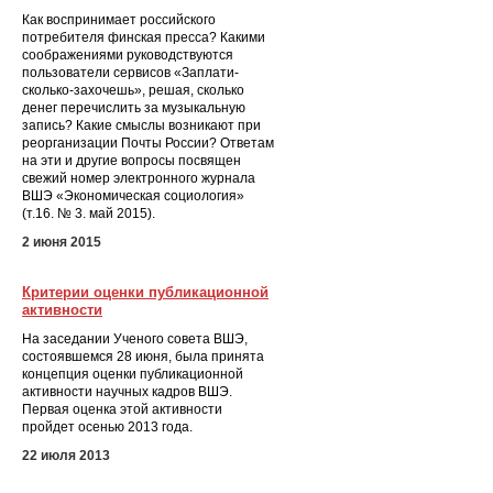
Как воспринимает российского
потребителя финская пресса? Какими
соображениями руководствуются
пользователи сервисов «Заплати-
сколько-захочешь», решая, сколько
денег перечислить за музыкальную
запись? Какие смыслы возникают при
реорганизации Почты России? Ответам
на эти и другие вопросы посвящен
свежий номер электронного журнала
ВШЭ «Экономическая социология»
(т.16. № 3. май 2015).
2 июня 2015
Критерии оценки публикационной
активности
На заседании Ученого совета ВШЭ,
состоявшемся 28 июня, была принята
концепция оценки публикационной
активности научных кадров ВШЭ.
Первая оценка этой активности
пройдет осенью 2013 года.
22 июля 2013