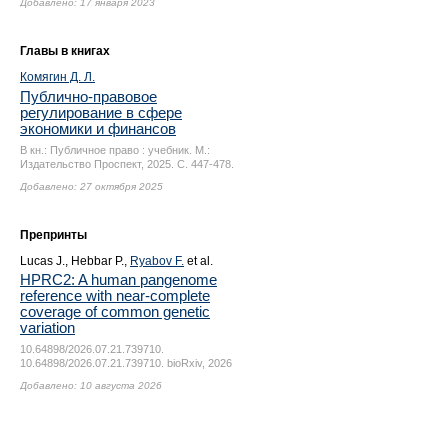
Добавлено: 17 января 2023
Главы в книгах
Комягин Д. Л.
Публично-правовое
регулирование в сфере
экономики и финансов
В кн.: Публичное право : учебник. М.:
Издательство Проспект, 2025.
С. 447-478.
Добавлено: 27 октября 2025
Препринты
Lucas J., Hebbar P.,
Ryabov F.
et al.
HPRC2: A human pangenome
reference with near-complete
coverage of common genetic
variation
10.64898/2026.07.21.739710.
10.64898/2026.07.21.739710. bioRxiv, 2026
Добавлено: 10 августа 2026