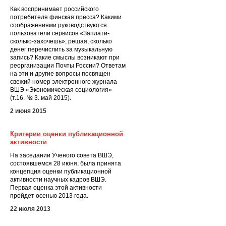
Как воспринимает российского
потребителя финская пресса? Какими
соображениями руководствуются
пользователи сервисов «Заплати-
сколько-захочешь», решая, сколько
денег перечислить за музыкальную
запись? Какие смыслы возникают при
реорганизации Почты России? Ответам
на эти и другие вопросы посвящен
свежий номер электронного журнала
ВШЭ «Экономическая социология»
(т.16. № 3. май 2015).
2 июня 2015
Критерии оценки публикационной
активности
На заседании Ученого совета ВШЭ,
состоявшемся 28 июня, была принята
концепция оценки публикационной
активности научных кадров ВШЭ.
Первая оценка этой активности
пройдет осенью 2013 года.
22 июля 2013