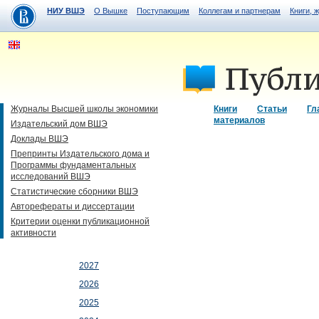
НИУ ВШЭ
О Вышке
Поступающим
Коллегам и партнерам
Книги, 
Журналы Высшей школы экономики
Книги
Статьи
Гл
материалов
Издательский дом ВШЭ
Доклады ВШЭ
Препринты Издательского дома и
Программы фундаментальных
исследований ВШЭ
Статистические сборники ВШЭ
Авторефераты и диссертации
Критерии оценки публикационной
активности
2027
2026
2025