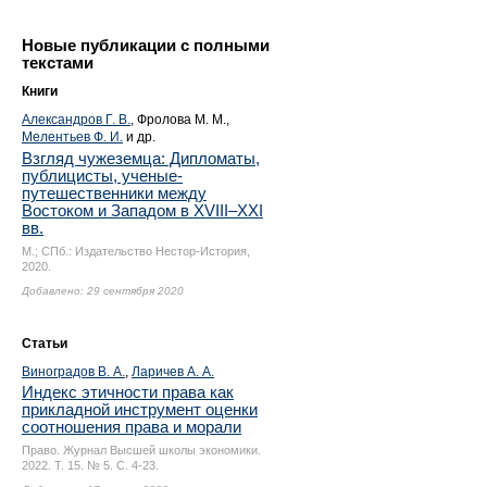
Новые публикации с полными
текстами
Книги
Александров Г. В.
, Фролова М. М.,
Мелентьев Ф. И.
и др.
Взгляд чужеземца: Дипломаты,
публицисты, ученые-
путешественники между
Востоком и Западом в XVIII–XXI
вв.
М.; СПб.: Издательство Нестор-История,
2020.
Добавлено: 29 сентября 2020
Статьи
Виноградов В. А.
,
Ларичев А. А.
Индекс этичности права как
прикладной инструмент оценки
соотношения права и морали
Право. Журнал Высшей школы экономики.
2022. Т. 15. № 5.
С. 4-23.