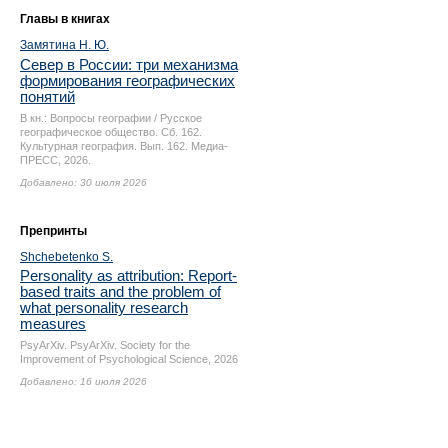
Главы в книгах
Замятина Н. Ю.
Север в России: три механизма
формирования географических
понятий
В кн.: Вопросы географии / Русское
географическое общество. Сб. 162.
Культурная география. Вып. 162. Медиа-
ПРЕСС, 2026.
Добавлено: 30 июля 2026
Препринты
Shchebetenko S.
Personality as attribution: Report-
based traits and the problem of
what personality research
measures
PsyArXiv. PsyArXiv. Society for the
Improvement of Psychological Science, 2026
Добавлено: 16 июля 2026