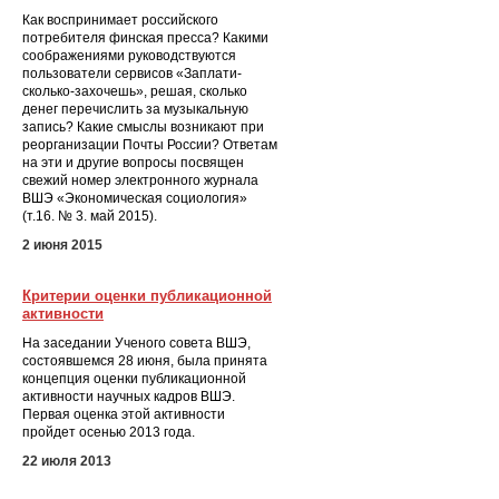
Как воспринимает российского
потребителя финская пресса? Какими
соображениями руководствуются
пользователи сервисов «Заплати-
сколько-захочешь», решая, сколько
денег перечислить за музыкальную
запись? Какие смыслы возникают при
реорганизации Почты России? Ответам
на эти и другие вопросы посвящен
свежий номер электронного журнала
ВШЭ «Экономическая социология»
(т.16. № 3. май 2015).
2 июня 2015
Критерии оценки публикационной
активности
На заседании Ученого совета ВШЭ,
состоявшемся 28 июня, была принята
концепция оценки публикационной
активности научных кадров ВШЭ.
Первая оценка этой активности
пройдет осенью 2013 года.
22 июля 2013