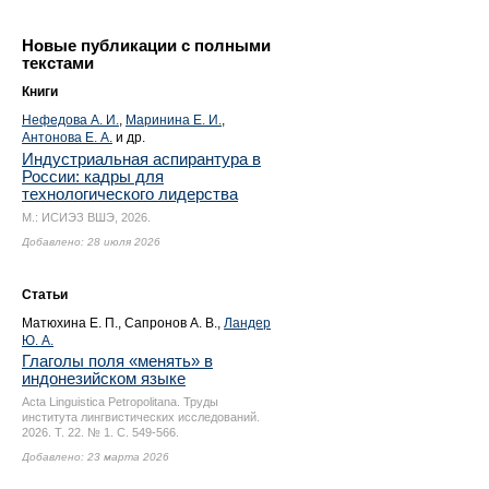
Новые публикации с полными
текстами
Книги
Нефедова А. И.
,
Маринина Е. И.
,
Антонова Е. А.
и др.
Индустриальная аспирантура в
России: кадры для
технологического лидерства
М.: ИСИЭЗ ВШЭ, 2026.
Добавлено: 28 июля 2026
Статьи
Матюхина Е. П.
, Сапронов А. В.,
Ландер
Ю. А.
Глаголы поля «менять» в
индонезийском языке
Acta Linguistica Petropolitana. Труды
института лингвистических исследований.
2026. Т. 22. № 1.
С. 549-566.
Добавлено: 23 марта 2026