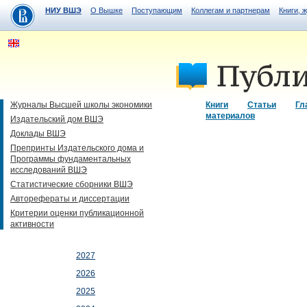
НИУ ВШЭ
О Вышке
Поступающим
Коллегам и партнерам
Книги, 
Журналы Высшей школы экономики
Книги
Статьи
Гл
материалов
Издательский дом ВШЭ
Доклады ВШЭ
Препринты Издательского дома и
Программы фундаментальных
исследований ВШЭ
Статистические сборники ВШЭ
Авторефераты и диссертации
Критерии оценки публикационной
активности
2027
2026
2025