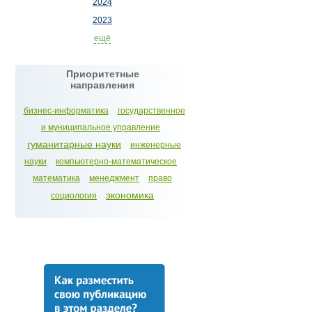
2024
2023
ещё
Приоритетные
направления
бизнес-информатика
государственное
и муниципальное управление
гуманитарные науки
инженерные
науки
компьютерно-математическое
математика
менеджмент
право
экономика
социология