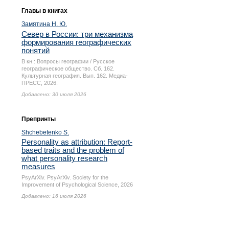
Главы в книгах
Замятина Н. Ю.
Север в России: три механизма
формирования географических
понятий
В кн.: Вопросы географии / Русское
географическое общество. Сб. 162.
Культурная география. Вып. 162. Медиа-
ПРЕСС, 2026.
Добавлено: 30 июля 2026
Препринты
Shchebetenko S.
Personality as attribution: Report-
based traits and the problem of
what personality research
measures
PsyArXiv. PsyArXiv. Society for the
Improvement of Psychological Science, 2026
Добавлено: 16 июля 2026