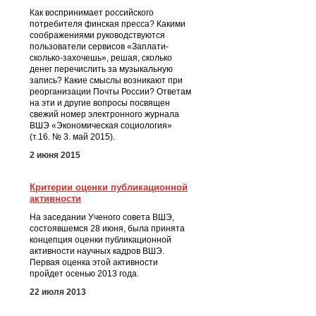
Как воспринимает российского
потребителя финская пресса? Какими
соображениями руководствуются
пользователи сервисов «Заплати-
сколько-захочешь», решая, сколько
денег перечислить за музыкальную
запись? Какие смыслы возникают при
реорганизации Почты России? Ответам
на эти и другие вопросы посвящен
свежий номер электронного журнала
ВШЭ «Экономическая социология»
(т.16. № 3. май 2015).
2 июня 2015
Критерии оценки публикационной
активности
На заседании Ученого совета ВШЭ,
состоявшемся 28 июня, была принята
концепция оценки публикационной
активности научных кадров ВШЭ.
Первая оценка этой активности
пройдет осенью 2013 года.
22 июля 2013