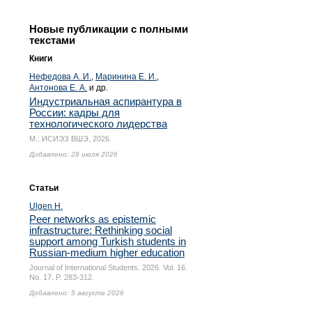
Новые публикации с полными
текстами
Книги
Нефедова А. И.
,
Маринина Е. И.
,
Антонова Е. А.
и др.
Индустриальная аспирантура в
России: кадры для
технологического лидерства
М.: ИСИЭЗ ВШЭ, 2026.
Добавлено: 28 июля 2026
Статьи
Ulgen H.
Peer networks as epistemic
infrastructure: Rethinking social
support among Turkish students in
Russian-medium higher education
Journal of International Students. 2026. Vol. 16.
No. 17.
P. 283-312.
Добавлено: 5 августа 2026