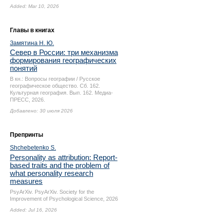
Added: Mar 10, 2026
Главы в книгах
Замятина Н. Ю.
Север в России: три механизма
формирования географических
понятий
В кн.: Вопросы географии / Русское
географическое общество. Сб. 162.
Культурная география. Вып. 162. Медиа-
ПРЕСС, 2026.
Добавлено: 30 июля 2026
Препринты
Shchebetenko S.
Personality as attribution: Report-
based traits and the problem of
what personality research
measures
PsyArXiv. PsyArXiv. Society for the
Improvement of Psychological Science, 2026
Added: Jul 16, 2026