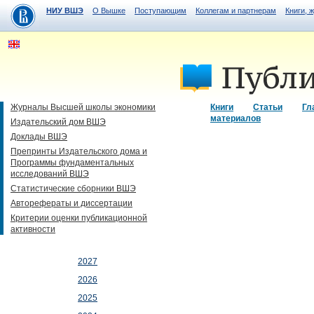
НИУ ВШЭ
О Вышке
Поступающим
Коллегам и партнерам
Книги, 
Журналы Высшей школы экономики
Книги
Статьи
Гл
материалов
Издательский дом ВШЭ
Доклады ВШЭ
Препринты Издательского дома и
Программы фундаментальных
исследований ВШЭ
Статистические сборники ВШЭ
Авторефераты и диссертации
Критерии оценки публикационной
активности
2027
2026
2025