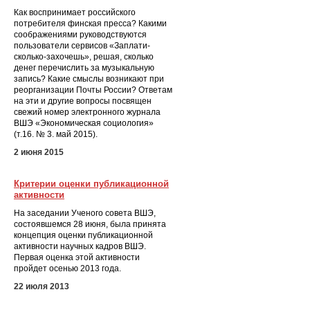
Как воспринимает российского
потребителя финская пресса? Какими
соображениями руководствуются
пользователи сервисов «Заплати-
сколько-захочешь», решая, сколько
денег перечислить за музыкальную
запись? Какие смыслы возникают при
реорганизации Почты России? Ответам
на эти и другие вопросы посвящен
свежий номер электронного журнала
ВШЭ «Экономическая социология»
(т.16. № 3. май 2015).
2 июня 2015
Критерии оценки публикационной
активности
На заседании Ученого совета ВШЭ,
состоявшемся 28 июня, была принята
концепция оценки публикационной
активности научных кадров ВШЭ.
Первая оценка этой активности
пройдет осенью 2013 года.
22 июля 2013