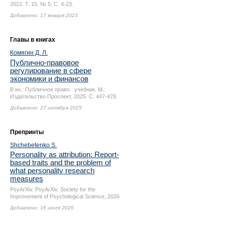
2022. Т. 15. № 5.
С. 4-23.
Добавлено: 17 января 2023
Главы в книгах
Комягин Д. Л.
Публично-правовое
регулирование в сфере
экономики и финансов
В кн.: Публичное право : учебник. М.:
Издательство Проспект, 2025.
С. 447-478.
Добавлено: 27 октября 2025
Препринты
Shchebetenko S.
Personality as attribution: Report-
based traits and the problem of
what personality research
measures
PsyArXiv. PsyArXiv. Society for the
Improvement of Psychological Science, 2026
Добавлено: 16 июля 2026