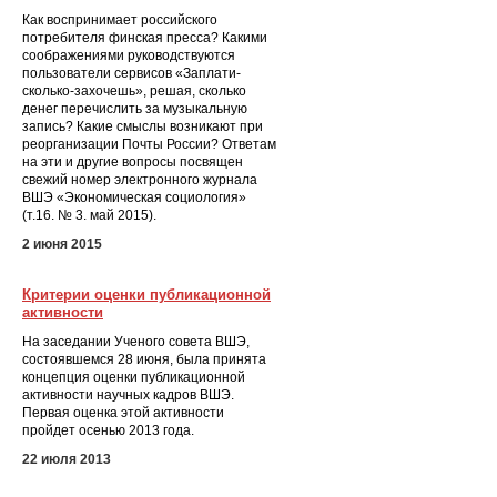
Как воспринимает российского
потребителя финская пресса? Какими
соображениями руководствуются
пользователи сервисов «Заплати-
сколько-захочешь», решая, сколько
денег перечислить за музыкальную
запись? Какие смыслы возникают при
реорганизации Почты России? Ответам
на эти и другие вопросы посвящен
свежий номер электронного журнала
ВШЭ «Экономическая социология»
(т.16. № 3. май 2015).
2 июня 2015
Критерии оценки публикационной
активности
На заседании Ученого совета ВШЭ,
состоявшемся 28 июня, была принята
концепция оценки публикационной
активности научных кадров ВШЭ.
Первая оценка этой активности
пройдет осенью 2013 года.
22 июля 2013