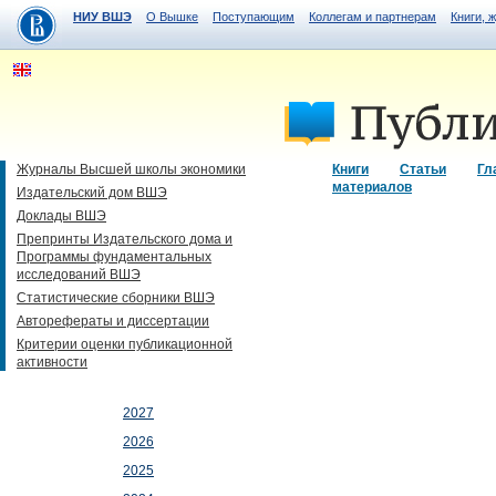
НИУ ВШЭ
О Вышке
Поступающим
Коллегам и партнерам
Книги, 
Журналы Высшей школы экономики
Книги
Статьи
Гл
материалов
Издательский дом ВШЭ
Доклады ВШЭ
Препринты Издательского дома и
Программы фундаментальных
исследований ВШЭ
Статистические сборники ВШЭ
Авторефераты и диссертации
Критерии оценки публикационной
активности
2027
2026
2025