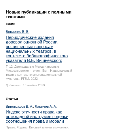
Новые публикации с полными
текстами
Книги
Борзенко В. В.
Периодические издания
дореволюционной России,
посвященные вопросам
национальных театров, в
контексте библиографического
указателя В.Е. Вишневского
Т. 12: Двенадцатые Международные
Михоэлсовские чтения.. Вып. Национальный
театр в контексте многонациональной
культуры. РГБИ, 2022.
Добавлено: 15 ноября 2023
Статьи
Виноградов В. А.
,
Ларичев А. А.
Индекс этичности права как
прикладной инструмент оценки
соотношения права и морали
Право. Журнал Высшей школы экономики.