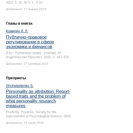
2022. Т. 15. № 5.
С. 4-23.
Добавлено: 17 января 2023
Главы в книгах
Комягин Д. Л.
Публично-правовое
регулирование в сфере
экономики и финансов
В кн.: Публичное право : учебник. М.:
Издательство Проспект, 2025.
С. 447-478.
Добавлено: 27 октября 2025
Препринты
Shchebetenko S.
Personality as attribution: Report-
based traits and the problem of
what personality research
measures
PsyArXiv. PsyArXiv. Society for the
Improvement of Psychological Science, 2026
Добавлено: 16 июля 2026