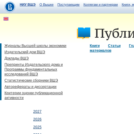
НИУ ВШЭ
О Вышке
Поступающим
Коллегам и партнерам
Книги, 
Журналы Высшей школы экономики
Книги
Статьи
Гл
материалов
Издательский дом ВШЭ
Доклады ВШЭ
Препринты Издательского дома и
Программы фундаментальных
исследований ВШЭ
Статистические сборники ВШЭ
Авторефераты и диссертации
Критерии оценки публикационной
активности
2027
2026
2025