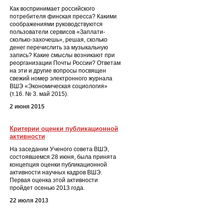
Как воспринимает российского
потребителя финская пресса? Какими
соображениями руководствуются
пользователи сервисов «Заплати-
сколько-захочешь», решая, сколько
денег перечислить за музыкальную
запись? Какие смыслы возникают при
реорганизации Почты России? Ответам
на эти и другие вопросы посвящен
свежий номер электронного журнала
ВШЭ «Экономическая социология»
(т.16. № 3. май 2015).
2 июня 2015
Критерии оценки публикационной
активности
На заседании Ученого совета ВШЭ,
состоявшемся 28 июня, была принята
концепция оценки публикационной
активности научных кадров ВШЭ.
Первая оценка этой активности
пройдет осенью 2013 года.
22 июля 2013