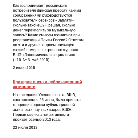
Как воспринимает российского
потребителя финская пресса? Какими
соображениями руководствуются
пользователи сервисов «Заплати-
сколько-захочешь», решая, сколько
денег перечислить за музыкальную
запись? Какие смыслы возникают при
реорганизации Почты России? Ответам
на эти и другие вопросы посвящен
свежий номер электронного журнала
ВШЭ «Экономическая социология»
(т.16. № 3. май 2015).
2 июня 2015
Критерии оценки публикационной
активности
На заседании Ученого совета ВШЭ,
состоявшемся 28 июня, была принята
концепция оценки публикационной
активности научных кадров ВШЭ.
Первая оценка этой активности
пройдет осенью 2013 года.
22 июля 2013