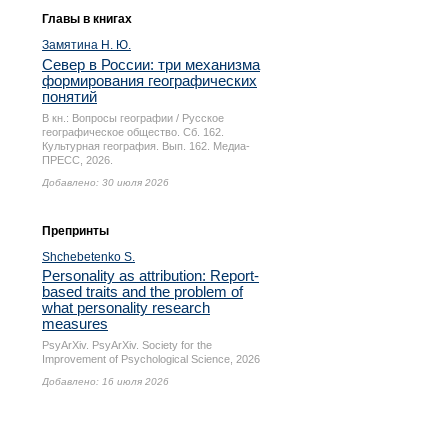
Главы в книгах
Замятина Н. Ю.
Север в России: три механизма
формирования географических
понятий
В кн.: Вопросы географии / Русское
географическое общество. Сб. 162.
Культурная география. Вып. 162. Медиа-
ПРЕСС, 2026.
Добавлено: 30 июля 2026
Препринты
Shchebetenko S.
Personality as attribution: Report-
based traits and the problem of
what personality research
measures
PsyArXiv. PsyArXiv. Society for the
Improvement of Psychological Science, 2026
Добавлено: 16 июля 2026