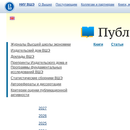
НИУ ВШЭ
О Вышке
Поступающим
Коллегам и партнерам
Книги, 
Журналы Высшей школы экономики
Книги
Статьи
Издательский дом ВШЭ
Доклады ВШЭ
Препринты Издательского дома и
Программы фундаментальных
исследований ВШЭ
Статистические сборники ВШЭ
Авторефераты и диссертации
Критерии оценки публикационной
активности
2027
2026
2025