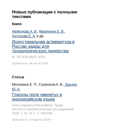
Новые публикации с полными
текстами
Книги
Нефедова А. И.
,
Маринина Е. И.
,
Антонова Е. А.
и др.
Индустриальная аспирантура в
России: кадры для
технологического лидерства
М.: ИСИЭЗ ВШЭ, 2026.
Добавлено: 28 июля 2026
Статьи
Матюхина Е. П.
, Сапронов А. В.,
Ландер
Ю. А.
Глаголы поля «менять» в
индонезийском языке
Acta Linguistica Petropolitana. Труды
института лингвистических исследований.
2026. Т. 22. № 1.
С. 549-566.
Добавлено: 23 марта 2026