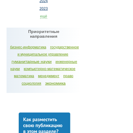
2024
2023
ещё
Приоритетные
направления
бизнес-информатика
государственное
и муниципальное управление
гуманитарные науки
инженерные
науки
компьютерно-математическое
математика
менеджмент
право
экономика
социология