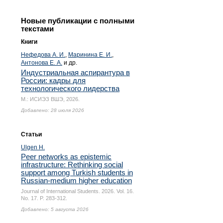
Новые публикации с полными
текстами
Книги
Нефедова А. И.
,
Маринина Е. И.
,
Антонова Е. А.
и др.
Индустриальная аспирантура в
России: кадры для
технологического лидерства
М.: ИСИЭЗ ВШЭ, 2026.
Добавлено: 28 июля 2026
Статьи
Ulgen H.
Peer networks as epistemic
infrastructure: Rethinking social
support among Turkish students in
Russian-medium higher education
Journal of International Students. 2026. Vol. 16.
No. 17.
P. 283-312.
Добавлено: 5 августа 2026