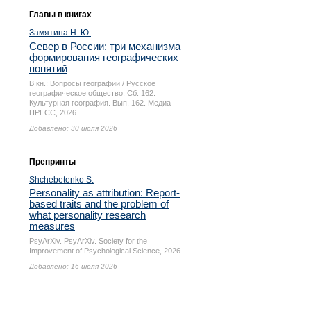
Главы в книгах
Замятина Н. Ю.
Север в России: три механизма
формирования географических
понятий
В кн.: Вопросы географии / Русское
географическое общество. Сб. 162.
Культурная география. Вып. 162. Медиа-
ПРЕСС, 2026.
Добавлено: 30 июля 2026
Препринты
Shchebetenko S.
Personality as attribution: Report-
based traits and the problem of
what personality research
measures
PsyArXiv. PsyArXiv. Society for the
Improvement of Psychological Science, 2026
Добавлено: 16 июля 2026