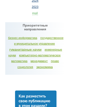
2024
2023
ещё
Приоритетные
направления
бизнес-информатика
государственное
и муниципальное управление
гуманитарные науки
инженерные
науки
компьютерно-математическое
математика
менеджмент
право
экономика
социология