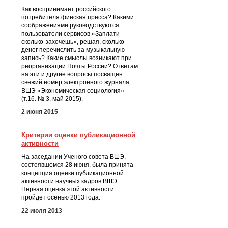
Как воспринимает российского
потребителя финская пресса? Какими
соображениями руководствуются
пользователи сервисов «Заплати-
сколько-захочешь», решая, сколько
денег перечислить за музыкальную
запись? Какие смыслы возникают при
реорганизации Почты России? Ответам
на эти и другие вопросы посвящен
свежий номер электронного журнала
ВШЭ «Экономическая социология»
(т.16. № 3. май 2015).
2 июня 2015
Критерии оценки публикационной
активности
На заседании Ученого совета ВШЭ,
состоявшемся 28 июня, была принята
концепция оценки публикационной
активности научных кадров ВШЭ.
Первая оценка этой активности
пройдет осенью 2013 года.
22 июля 2013