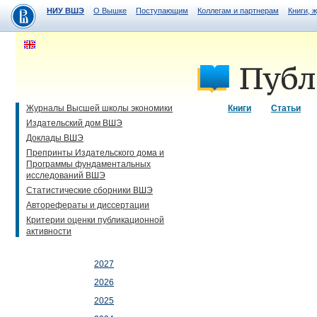
НИУ ВШЭ
О Вышке
Поступающим
Коллегам и партнерам
Книги, 
Журналы Высшей школы экономики
Книги
Статьи
Издательский дом ВШЭ
Доклады ВШЭ
Препринты Издательского дома и
Программы фундаментальных
исследований ВШЭ
Статистические сборники ВШЭ
Авторефераты и диссертации
Критерии оценки публикационной
активности
2027
2026
2025