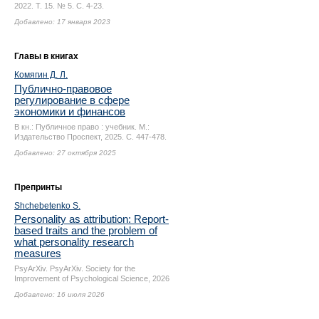
2022. Т. 15. № 5.
С. 4-23.
Добавлено: 17 января 2023
Главы в книгах
Комягин Д. Л.
Публично-правовое
регулирование в сфере
экономики и финансов
В кн.: Публичное право : учебник. М.:
Издательство Проспект, 2025.
С. 447-478.
Добавлено: 27 октября 2025
Препринты
Shchebetenko S.
Personality as attribution: Report-
based traits and the problem of
what personality research
measures
PsyArXiv. PsyArXiv. Society for the
Improvement of Psychological Science, 2026
Добавлено: 16 июля 2026