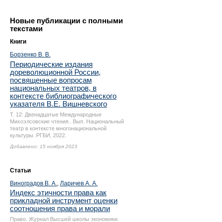
Новые публикации с полными
текстами
Книги
Борзенко В. В.
Периодические издания
дореволюционной России,
посвященные вопросам
национальных театров, в
контексте библиографического
указателя В.Е. Вишневского
Т. 12: Двенадцатые Международные
Михоэлсовские чтения.. Вып. Национальный
театр в контексте многонациональной
культуры. РГБИ, 2022.
Добавлено: 15 ноября 2023
Статьи
Виноградов В. А.
,
Ларичев А. А.
Индекс этичности права как
прикладной инструмент оценки
соотношения права и морали
Право. Журнал Высшей школы экономики.