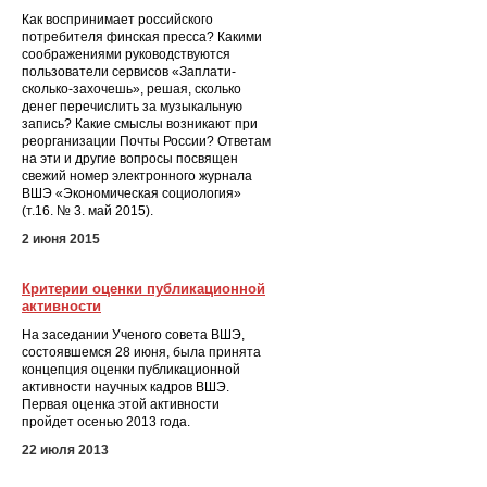
Как воспринимает российского
потребителя финская пресса? Какими
соображениями руководствуются
пользователи сервисов «Заплати-
сколько-захочешь», решая, сколько
денег перечислить за музыкальную
запись? Какие смыслы возникают при
реорганизации Почты России? Ответам
на эти и другие вопросы посвящен
свежий номер электронного журнала
ВШЭ «Экономическая социология»
(т.16. № 3. май 2015).
2 июня 2015
Критерии оценки публикационной
активности
На заседании Ученого совета ВШЭ,
состоявшемся 28 июня, была принята
концепция оценки публикационной
активности научных кадров ВШЭ.
Первая оценка этой активности
пройдет осенью 2013 года.
22 июля 2013