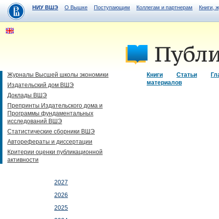
НИУ ВШЭ
О Вышке
Поступающим
Коллегам и партнерам
Книги, 
Журналы Высшей школы экономики
Книги
Статьи
Гл
материалов
Издательский дом ВШЭ
Доклады ВШЭ
Препринты Издательского дома и
Программы фундаментальных
исследований ВШЭ
Статистические сборники ВШЭ
Авторефераты и диссертации
Критерии оценки публикационной
активности
2027
2026
2025