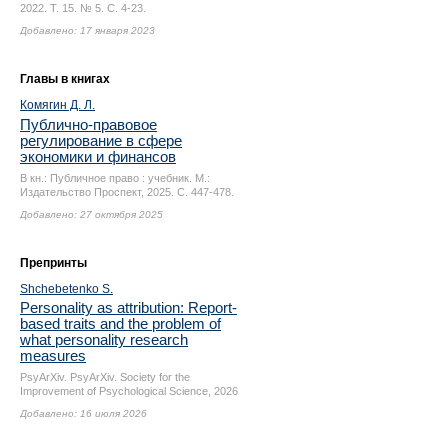
2022. Т. 15. № 5.
С. 4-23.
Добавлено: 17 января 2023
Главы в книгах
Комягин Д. Л.
Публично-правовое
регулирование в сфере
экономики и финансов
В кн.: Публичное право : учебник. М.:
Издательство Проспект, 2025.
С. 447-478.
Добавлено: 27 октября 2025
Препринты
Shchebetenko S.
Personality as attribution: Report-
based traits and the problem of
what personality research
measures
PsyArXiv. PsyArXiv. Society for the
Improvement of Psychological Science, 2026
Добавлено: 16 июля 2026