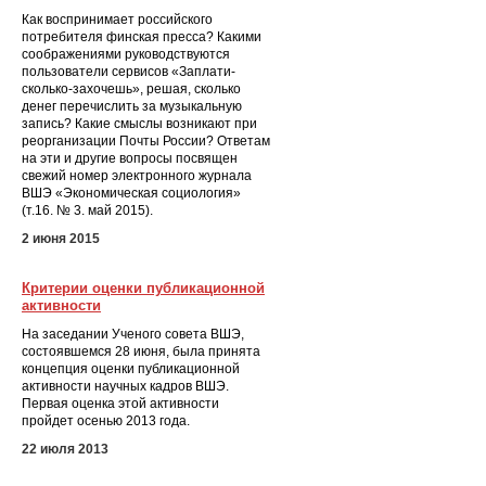
Как воспринимает российского
потребителя финская пресса? Какими
соображениями руководствуются
пользователи сервисов «Заплати-
сколько-захочешь», решая, сколько
денег перечислить за музыкальную
запись? Какие смыслы возникают при
реорганизации Почты России? Ответам
на эти и другие вопросы посвящен
свежий номер электронного журнала
ВШЭ «Экономическая социология»
(т.16. № 3. май 2015).
2 июня 2015
Критерии оценки публикационной
активности
На заседании Ученого совета ВШЭ,
состоявшемся 28 июня, была принята
концепция оценки публикационной
активности научных кадров ВШЭ.
Первая оценка этой активности
пройдет осенью 2013 года.
22 июля 2013