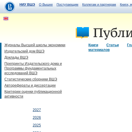
НИУ ВШЭ
О Вышке
Поступающим
Коллегам и партнерам
Книги, 
Журналы Высшей школы экономики
Книги
Статьи
Гл
материалов
Издательский дом ВШЭ
Доклады ВШЭ
Препринты Издательского дома и
Программы фундаментальных
исследований ВШЭ
Статистические сборники ВШЭ
Авторефераты и диссертации
Критерии оценки публикационной
активности
2027
2026
2025