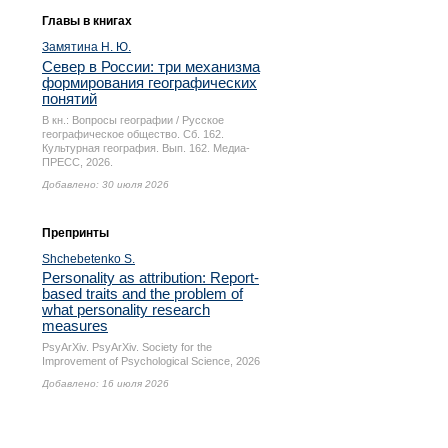
Главы в книгах
Замятина Н. Ю.
Север в России: три механизма
формирования географических
понятий
В кн.: Вопросы географии / Русское
географическое общество. Сб. 162.
Культурная география. Вып. 162. Медиа-
ПРЕСС, 2026.
Добавлено: 30 июля 2026
Препринты
Shchebetenko S.
Personality as attribution: Report-
based traits and the problem of
what personality research
measures
PsyArXiv. PsyArXiv. Society for the
Improvement of Psychological Science, 2026
Добавлено: 16 июля 2026