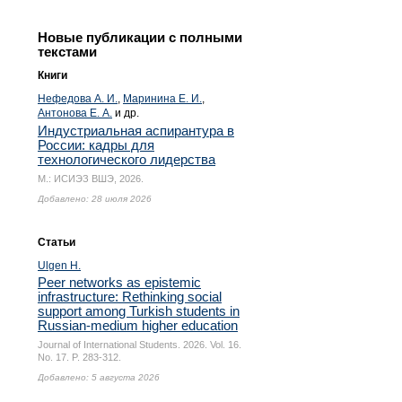
Новые публикации с полными
текстами
Книги
Нефедова А. И.
,
Маринина Е. И.
,
Антонова Е. А.
и др.
Индустриальная аспирантура в
России: кадры для
технологического лидерства
М.: ИСИЭЗ ВШЭ, 2026.
Добавлено: 28 июля 2026
Статьи
Ulgen H.
Peer networks as epistemic
infrastructure: Rethinking social
support among Turkish students in
Russian-medium higher education
Journal of International Students. 2026. Vol. 16.
No. 17.
P. 283-312.
Добавлено: 5 августа 2026