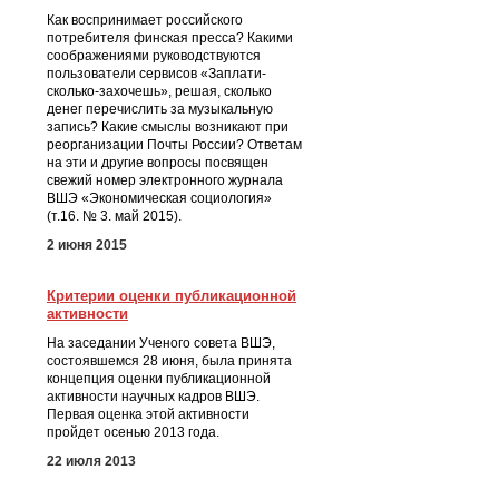
Как воспринимает российского
потребителя финская пресса? Какими
соображениями руководствуются
пользователи сервисов «Заплати-
сколько-захочешь», решая, сколько
денег перечислить за музыкальную
запись? Какие смыслы возникают при
реорганизации Почты России? Ответам
на эти и другие вопросы посвящен
свежий номер электронного журнала
ВШЭ «Экономическая социология»
(т.16. № 3. май 2015).
2 июня 2015
Критерии оценки публикационной
активности
На заседании Ученого совета ВШЭ,
состоявшемся 28 июня, была принята
концепция оценки публикационной
активности научных кадров ВШЭ.
Первая оценка этой активности
пройдет осенью 2013 года.
22 июля 2013