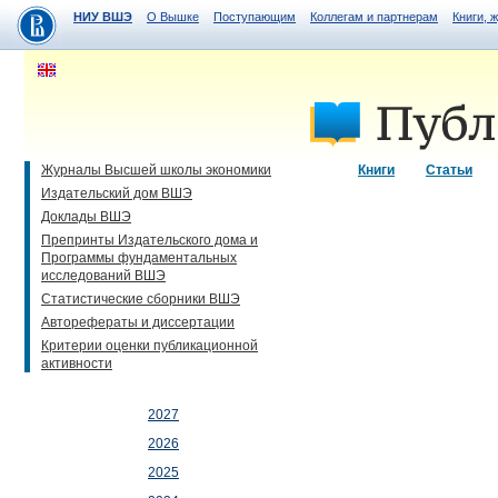
НИУ ВШЭ
О Вышке
Поступающим
Коллегам и партнерам
Книги, 
Журналы Высшей школы экономики
Книги
Статьи
Издательский дом ВШЭ
Доклады ВШЭ
Препринты Издательского дома и
Программы фундаментальных
исследований ВШЭ
Статистические сборники ВШЭ
Авторефераты и диссертации
Критерии оценки публикационной
активности
2027
2026
2025