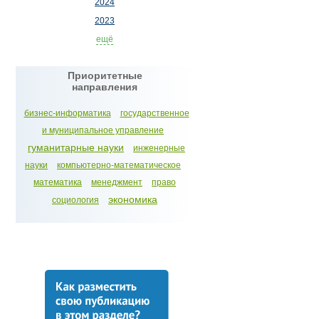
2024
2023
ещё
Приоритетные
направления
бизнес-информатика
государственное
и муниципальное управление
гуманитарные науки
инженерные
науки
компьютерно-математическое
математика
менеджмент
право
экономика
социология