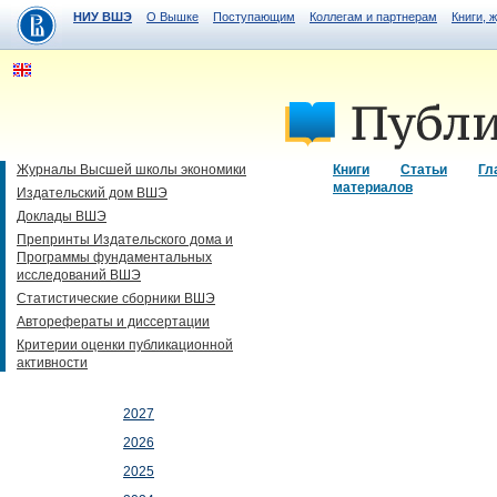
НИУ ВШЭ
О Вышке
Поступающим
Коллегам и партнерам
Книги, 
Журналы Высшей школы экономики
Книги
Статьи
Гл
материалов
Издательский дом ВШЭ
Доклады ВШЭ
Препринты Издательского дома и
Программы фундаментальных
исследований ВШЭ
Статистические сборники ВШЭ
Авторефераты и диссертации
Критерии оценки публикационной
активности
2027
2026
2025