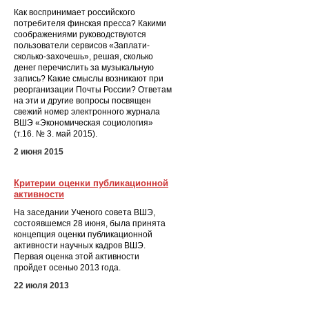
Как воспринимает российского
потребителя финская пресса? Какими
соображениями руководствуются
пользователи сервисов «Заплати-
сколько-захочешь», решая, сколько
денег перечислить за музыкальную
запись? Какие смыслы возникают при
реорганизации Почты России? Ответам
на эти и другие вопросы посвящен
свежий номер электронного журнала
ВШЭ «Экономическая социология»
(т.16. № 3. май 2015).
2 июня 2015
Критерии оценки публикационной
активности
На заседании Ученого совета ВШЭ,
состоявшемся 28 июня, была принята
концепция оценки публикационной
активности научных кадров ВШЭ.
Первая оценка этой активности
пройдет осенью 2013 года.
22 июля 2013