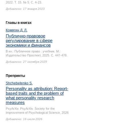
2022. Т. 15. № 5.
С. 4-23.
Добавлено: 17 января 2023
Главы в книгах
Комягин Д. Л.
Публично-правовое
регулирование в сфере
экономики и финансов
В кн.: Публичное право : учебник. М.:
Издательство Проспект, 2025.
С. 447-478.
Добавлено: 27 октября 2025
Препринты
Shchebetenko S.
Personality as attribution: Report-
based traits and the problem of
what personality research
measures
PsyArXiv. PsyArXiv. Society for the
Improvement of Psychological Science, 2026
Добавлено: 16 июля 2026