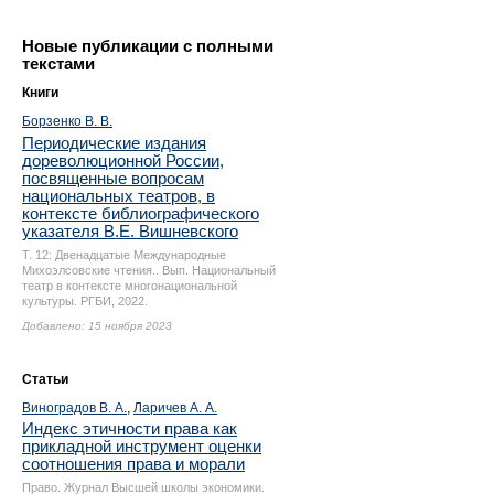
Новые публикации с полными
текстами
Книги
Борзенко В. В.
Периодические издания
дореволюционной России,
посвященные вопросам
национальных театров, в
контексте библиографического
указателя В.Е. Вишневского
Т. 12: Двенадцатые Международные
Михоэлсовские чтения.. Вып. Национальный
театр в контексте многонациональной
культуры. РГБИ, 2022.
Добавлено: 15 ноября 2023
Статьи
Виноградов В. А.
,
Ларичев А. А.
Индекс этичности права как
прикладной инструмент оценки
соотношения права и морали
Право. Журнал Высшей школы экономики.