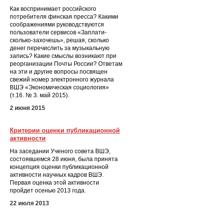
Как воспринимает российского
потребителя финская пресса? Какими
соображениями руководствуются
пользователи сервисов «Заплати-
сколько-захочешь», решая, сколько
денег перечислить за музыкальную
запись? Какие смыслы возникают при
реорганизации Почты России? Ответам
на эти и другие вопросы посвящен
свежий номер электронного журнала
ВШЭ «Экономическая социология»
(т.16. № 3. май 2015).
2 июня 2015
Критерии оценки публикационной
активности
На заседании Ученого совета ВШЭ,
состоявшемся 28 июня, была принята
концепция оценки публикационной
активности научных кадров ВШЭ.
Первая оценка этой активности
пройдет осенью 2013 года.
22 июля 2013