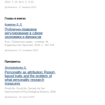
2022. Т. 15. № 5.
С. 4-23.
Добавлено: 17 января 2023
Главы в книгах
Комягин Д. Л.
Публично-правовое
регулирование в сфере
экономики и финансов
В кн.: Публичное право : учебник. М.:
Издательство Проспект, 2025.
С. 447-478.
Добавлено: 27 октября 2025
Препринты
Shchebetenko S.
Personality as attribution: Report-
based traits and the problem of
what personality research
measures
PsyArXiv. PsyArXiv. Society for the
Improvement of Psychological Science, 2026
Добавлено: 16 июля 2026