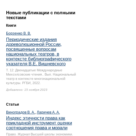
Новые публикации с полными
текстами
Книги
Борзенко В. В.
Периодические издания
дореволюционной России,
посвященные вопросам
национальных театров, в
контексте библиографического
указателя В.Е. Вишневского
Т. 12: Двенадцатые Международные
Михоэлсовские чтения.. Вып. Национальный
театр в контексте многонациональной
культуры. РГБИ, 2022.
Добавлено: 15 ноября 2023
Статьи
Виноградов В. А.
,
Ларичев А. А.
Индекс этичности права как
прикладной инструмент оценки
соотношения права и морали
Право. Журнал Высшей школы экономики.