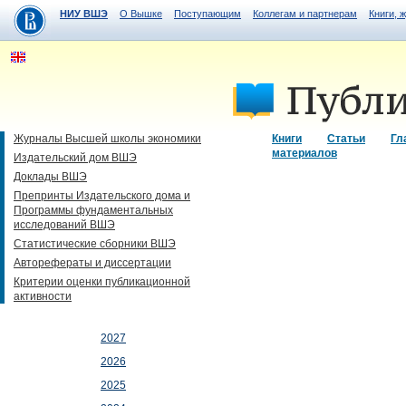
НИУ ВШЭ
О Вышке
Поступающим
Коллегам и партнерам
Книги, 
Журналы Высшей школы экономики
Книги
Статьи
Гл
материалов
Издательский дом ВШЭ
Доклады ВШЭ
Препринты Издательского дома и
Программы фундаментальных
исследований ВШЭ
Статистические сборники ВШЭ
Авторефераты и диссертации
Критерии оценки публикационной
активности
2027
2026
2025