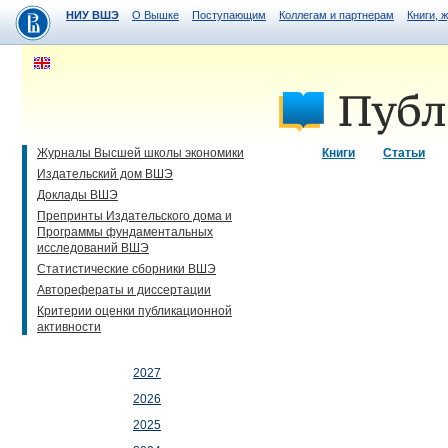
НИУ ВШЭ
О Вышке
Поступающим
Коллегам и партнерам
Книги, 
Журналы Высшей школы экономики
Книги
Статьи
Издательский дом ВШЭ
Доклады ВШЭ
Препринты Издательского дома и
Программы фундаментальных
исследований ВШЭ
Статистические сборники ВШЭ
Авторефераты и диссертации
Критерии оценки публикационной
активности
2027
2026
2025