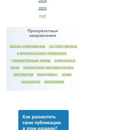
2024
2023
ещё
Приоритетные
направления
бизнес-информатика
государственное
и муниципальное управление
гуманитарные науки
инженерные
науки
компьютерно-математическое
математика
менеджмент
право
экономика
социология