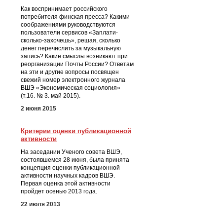
Как воспринимает российского
потребителя финская пресса? Какими
соображениями руководствуются
пользователи сервисов «Заплати-
сколько-захочешь», решая, сколько
денег перечислить за музыкальную
запись? Какие смыслы возникают при
реорганизации Почты России? Ответам
на эти и другие вопросы посвящен
свежий номер электронного журнала
ВШЭ «Экономическая социология»
(т.16. № 3. май 2015).
2 июня 2015
Критерии оценки публикационной
активности
На заседании Ученого совета ВШЭ,
состоявшемся 28 июня, была принята
концепция оценки публикационной
активности научных кадров ВШЭ.
Первая оценка этой активности
пройдет осенью 2013 года.
22 июля 2013