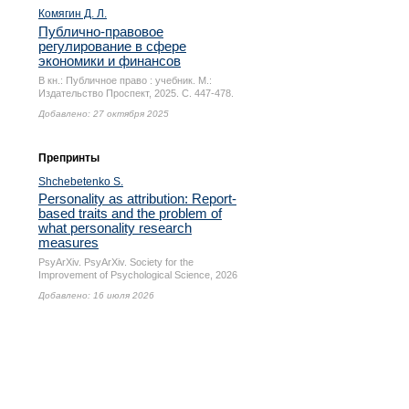
Комягин Д. Л.
Публично-правовое
регулирование в сфере
экономики и финансов
В кн.: Публичное право : учебник. М.:
Издательство Проспект, 2025.
С. 447-478.
Добавлено: 27 октября 2025
Препринты
Shchebetenko S.
Personality as attribution: Report-
based traits and the problem of
what personality research
measures
PsyArXiv. PsyArXiv. Society for the
Improvement of Psychological Science, 2026
Добавлено: 16 июля 2026
© 1993–2026, НИУ ВШЭ
Условия использования материалов