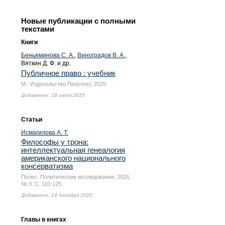
Новые публикации с полными
текстами
Книги
Беньяминова С. А.
,
Виноградов В. А.
,
Вяткин Д. Ф. и др.
Публичное право : учебник
М.: Издательство Проспект, 2025.
Добавлено: 18 июля 2025
Статьи
Исмагилова А. Т.
Философы у трона:
интеллектуальная генеалогия
американского национального
консерватизма
Полис. Политические исследования. 2026.
№ 3.
С. 110-125.
Добавлено: 14 декабря 2025
Главы в книгах