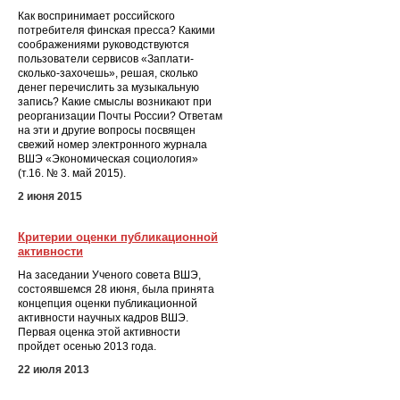
Как воспринимает российского
потребителя финская пресса? Какими
соображениями руководствуются
пользователи сервисов «Заплати-
сколько-захочешь», решая, сколько
денег перечислить за музыкальную
запись? Какие смыслы возникают при
реорганизации Почты России? Ответам
на эти и другие вопросы посвящен
свежий номер электронного журнала
ВШЭ «Экономическая социология»
(т.16. № 3. май 2015).
2 июня 2015
Критерии оценки публикационной
активности
На заседании Ученого совета ВШЭ,
состоявшемся 28 июня, была принята
концепция оценки публикационной
активности научных кадров ВШЭ.
Первая оценка этой активности
пройдет осенью 2013 года.
22 июля 2013