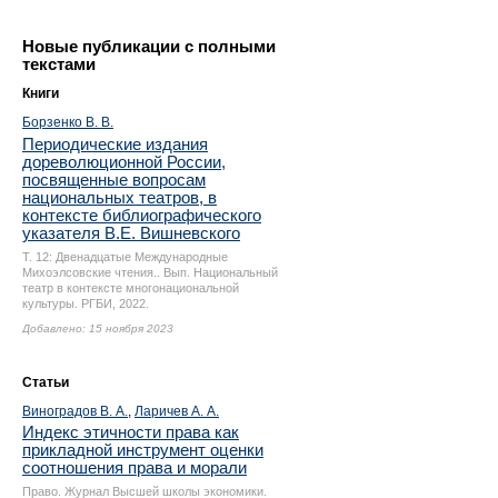
Новые публикации с полными
текстами
Книги
Борзенко В. В.
Периодические издания
дореволюционной России,
посвященные вопросам
национальных театров, в
контексте библиографического
указателя В.Е. Вишневского
Т. 12: Двенадцатые Международные
Михоэлсовские чтения.. Вып. Национальный
театр в контексте многонациональной
культуры. РГБИ, 2022.
Добавлено: 15 ноября 2023
Статьи
Виноградов В. А.
,
Ларичев А. А.
Индекс этичности права как
прикладной инструмент оценки
соотношения права и морали
Право. Журнал Высшей школы экономики.