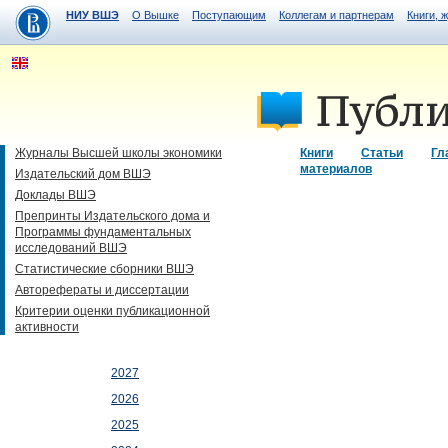
НИУ ВШЭ
О Вышке
Поступающим
Коллегам и партнерам
Книги, 
Журналы Высшей школы экономики
Книги
Статьи
Гл
материалов
Издательский дом ВШЭ
Доклады ВШЭ
Препринты Издательского дома и
Программы фундаментальных
исследований ВШЭ
Статистические сборники ВШЭ
Авторефераты и диссертации
Критерии оценки публикационной
активности
2027
2026
2025