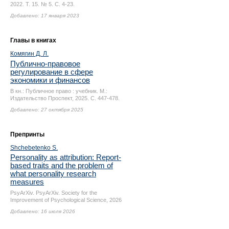
2022. Т. 15. № 5.
С. 4-23.
Добавлено: 17 января 2023
Главы в книгах
Комягин Д. Л.
Публично-правовое
регулирование в сфере
экономики и финансов
В кн.: Публичное право : учебник. М.:
Издательство Проспект, 2025.
С. 447-478.
Добавлено: 27 октября 2025
Препринты
Shchebetenko S.
Personality as attribution: Report-
based traits and the problem of
what personality research
measures
PsyArXiv. PsyArXiv. Society for the
Improvement of Psychological Science, 2026
Добавлено: 16 июля 2026