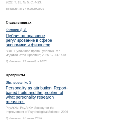
2022. Т. 15. № 5.
С. 4-23.
Добавлено: 17 января 2023
Главы в книгах
Комягин Д. Л.
Публично-правовое
регулирование в сфере
экономики и финансов
В кн.: Публичное право : учебник. М.:
Издательство Проспект, 2025.
С. 447-478.
Добавлено: 27 октября 2025
Препринты
Shchebetenko S.
Personality as attribution: Report-
based traits and the problem of
what personality research
measures
PsyArXiv. PsyArXiv. Society for the
Improvement of Psychological Science, 2026
Добавлено: 16 июля 2026