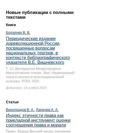
Новые публикации с полными
текстами
Книги
Борзенко В. В.
Периодические издания
дореволюционной России,
посвященные вопросам
национальных театров, в
контексте библиографического
указателя В.Е. Вишневского
Т. 12: Двенадцатые Международные
Михоэлсовские чтения.. Вып. Национальный
театр в контексте многонациональной
культуры. РГБИ, 2022.
Добавлено: 15 ноября 2023
Статьи
Виноградов В. А.
,
Ларичев А. А.
Индекс этичности права как
прикладной инструмент оценки
соотношения права и морали
Право. Журнал Высшей школы экономики.