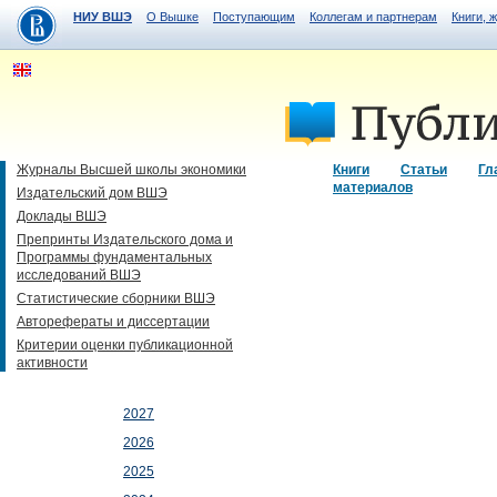
НИУ ВШЭ
О Вышке
Поступающим
Коллегам и партнерам
Книги, 
Журналы Высшей школы экономики
Книги
Статьи
Гл
материалов
Издательский дом ВШЭ
Доклады ВШЭ
Препринты Издательского дома и
Программы фундаментальных
исследований ВШЭ
Статистические сборники ВШЭ
Авторефераты и диссертации
Критерии оценки публикационной
активности
2027
2026
2025