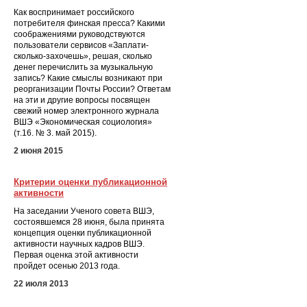
Как воспринимает российского
потребителя финская пресса? Какими
соображениями руководствуются
пользователи сервисов «Заплати-
сколько-захочешь», решая, сколько
денег перечислить за музыкальную
запись? Какие смыслы возникают при
реорганизации Почты России? Ответам
на эти и другие вопросы посвящен
свежий номер электронного журнала
ВШЭ «Экономическая социология»
(т.16. № 3. май 2015).
2 июня 2015
Критерии оценки публикационной
активности
На заседании Ученого совета ВШЭ,
состоявшемся 28 июня, была принята
концепция оценки публикационной
активности научных кадров ВШЭ.
Первая оценка этой активности
пройдет осенью 2013 года.
22 июля 2013