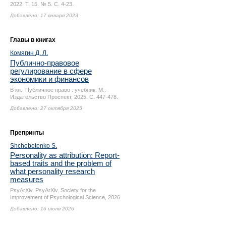
2022. Т. 15. № 5.
С. 4-23.
Добавлено: 17 января 2023
Главы в книгах
Комягин Д. Л.
Публично-правовое
регулирование в сфере
экономики и финансов
В кн.: Публичное право : учебник. М.:
Издательство Проспект, 2025.
С. 447-478.
Добавлено: 27 октября 2025
Препринты
Shchebetenko S.
Personality as attribution: Report-
based traits and the problem of
what personality research
measures
PsyArXiv. PsyArXiv. Society for the
Improvement of Psychological Science, 2026
Добавлено: 16 июля 2026