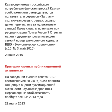
Как воспринимает российского
потребителя финская пресса? Какими
соображениями руководствуются
пользователи сервисов «Заплати-
сколько-захочешь», решая, сколько
денег перечислить за музыкальную
запись? Какие смыслы возникают при
реорганизации Почты России? Ответам
на эти и другие вопросы посвящен
свежий номер электронного журнала
ВШЭ «Экономическая социология»
(т.16. № 3. май 2015).
2 июня 2015
Критерии оценки публикационной
активности
На заседании Ученого совета ВШЭ,
состоявшемся 28 июня, была принята
концепция оценки публикационной
активности научных кадров ВШЭ.
Первая оценка этой активности
пройдет осенью 2013 года.
22 июля 2013