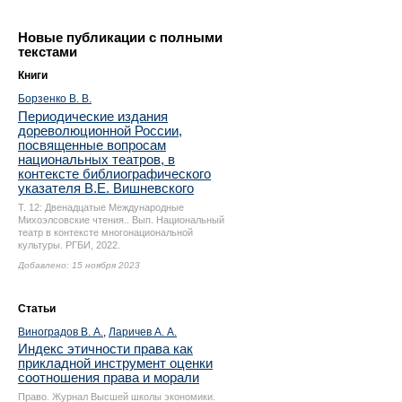
Новые публикации с полными
текстами
Книги
Борзенко В. В.
Периодические издания
дореволюционной России,
посвященные вопросам
национальных театров, в
контексте библиографического
указателя В.Е. Вишневского
Т. 12: Двенадцатые Международные
Михоэлсовские чтения.. Вып. Национальный
театр в контексте многонациональной
культуры. РГБИ, 2022.
Добавлено: 15 ноября 2023
Статьи
Виноградов В. А.
,
Ларичев А. А.
Индекс этичности права как
прикладной инструмент оценки
соотношения права и морали
Право. Журнал Высшей школы экономики.