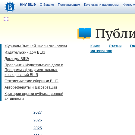
НИУ ВШЭ
О Вышке
Поступающим
Коллегам и партнерам
Книги, 
Журналы Высшей школы экономики
Книги
Статьи
Гл
материалов
Издательский дом ВШЭ
Доклады ВШЭ
Препринты Издательского дома и
Программы фундаментальных
исследований ВШЭ
Статистические сборники ВШЭ
Авторефераты и диссертации
Критерии оценки публикационной
активности
2027
2026
2025