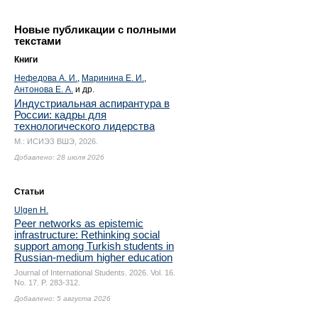
Новые публикации с полными
текстами
Книги
Нефедова А. И.
,
Маринина Е. И.
,
Антонова Е. А.
и др.
Индустриальная аспирантура в
России: кадры для
технологического лидерства
М.: ИСИЭЗ ВШЭ, 2026.
Добавлено: 28 июля 2026
Статьи
Ulgen H.
Peer networks as epistemic
infrastructure: Rethinking social
support among Turkish students in
Russian-medium higher education
Journal of International Students. 2026. Vol. 16.
No. 17.
P. 283-312.
Добавлено: 5 августа 2026