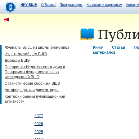
НИУ ВШЭ
О Вышке
Поступающим
Коллегам и партнерам
Книги, 
Журналы Высшей школы экономики
Книги
Статьи
Гл
материалов
Издательский дом ВШЭ
Доклады ВШЭ
Препринты Издательского дома и
Программы фундаментальных
исследований ВШЭ
Статистические сборники ВШЭ
Авторефераты и диссертации
Критерии оценки публикационной
активности
2027
2026
2025