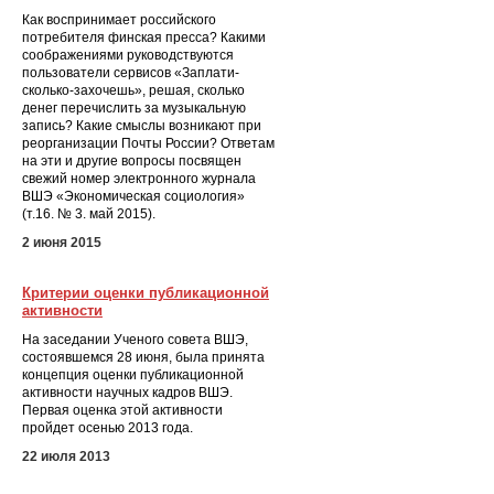
Как воспринимает российского
потребителя финская пресса? Какими
соображениями руководствуются
пользователи сервисов «Заплати-
сколько-захочешь», решая, сколько
денег перечислить за музыкальную
запись? Какие смыслы возникают при
реорганизации Почты России? Ответам
на эти и другие вопросы посвящен
свежий номер электронного журнала
ВШЭ «Экономическая социология»
(т.16. № 3. май 2015).
2 июня 2015
Критерии оценки публикационной
активности
На заседании Ученого совета ВШЭ,
состоявшемся 28 июня, была принята
концепция оценки публикационной
активности научных кадров ВШЭ.
Первая оценка этой активности
пройдет осенью 2013 года.
22 июля 2013