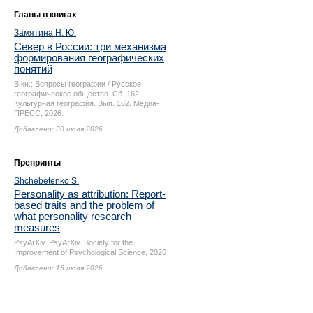
Главы в книгах
Замятина Н. Ю.
Север в России: три механизма
формирования географических
понятий
В кн.: Вопросы географии / Русское
географическое общество. Сб. 162.
Культурная география. Вып. 162. Медиа-
ПРЕСС, 2026.
Добавлено: 30 июля 2026
Препринты
Shchebetenko S.
Personality as attribution: Report-
based traits and the problem of
what personality research
measures
PsyArXiv. PsyArXiv. Society for the
Improvement of Psychological Science, 2026
Добавлено: 16 июля 2026