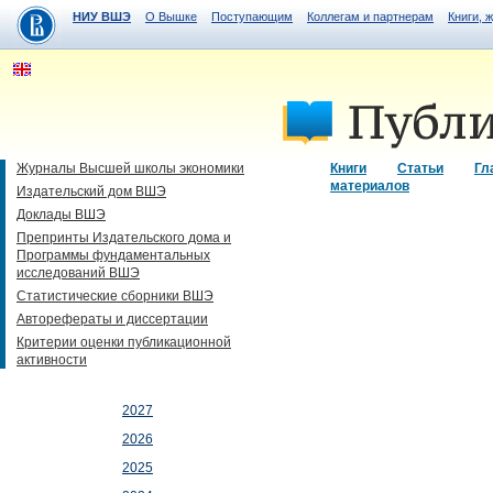
НИУ ВШЭ
О Вышке
Поступающим
Коллегам и партнерам
Книги, 
Журналы Высшей школы экономики
Книги
Статьи
Гл
материалов
Издательский дом ВШЭ
Доклады ВШЭ
Препринты Издательского дома и
Программы фундаментальных
исследований ВШЭ
Статистические сборники ВШЭ
Авторефераты и диссертации
Критерии оценки публикационной
активности
2027
2026
2025