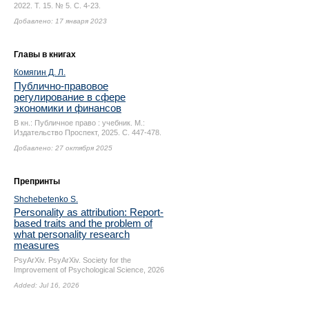
2022. Т. 15. № 5.
С. 4-23.
Добавлено: 17 января 2023
Главы в книгах
Комягин Д. Л.
Публично-правовое
регулирование в сфере
экономики и финансов
В кн.: Публичное право : учебник. М.:
Издательство Проспект, 2025.
С. 447-478.
Добавлено: 27 октября 2025
Препринты
Shchebetenko S.
Personality as attribution: Report-
based traits and the problem of
what personality research
measures
PsyArXiv. PsyArXiv. Society for the
Improvement of Psychological Science, 2026
Added: Jul 16, 2026