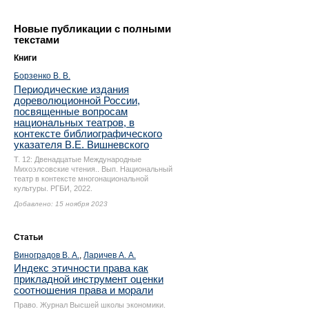
Новые публикации с полными
текстами
Книги
Борзенко В. В.
Периодические издания
дореволюционной России,
посвященные вопросам
национальных театров, в
контексте библиографического
указателя В.Е. Вишневского
Т. 12: Двенадцатые Международные
Михоэлсовские чтения.. Вып. Национальный
театр в контексте многонациональной
культуры. РГБИ, 2022.
Добавлено: 15 ноября 2023
Статьи
Виноградов В. А.
,
Ларичев А. А.
Индекс этичности права как
прикладной инструмент оценки
соотношения права и морали
Право. Журнал Высшей школы экономики.