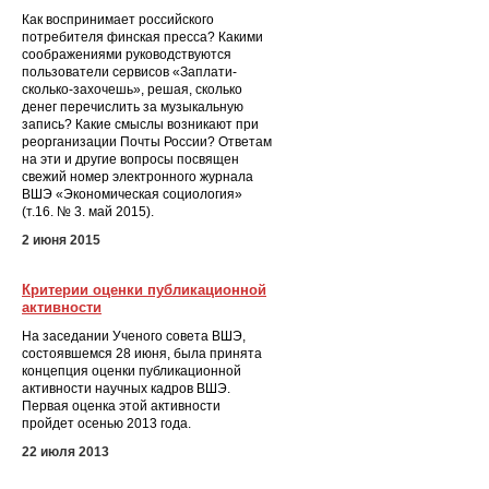
Как воспринимает российского
потребителя финская пресса? Какими
соображениями руководствуются
пользователи сервисов «Заплати-
сколько-захочешь», решая, сколько
денег перечислить за музыкальную
запись? Какие смыслы возникают при
реорганизации Почты России? Ответам
на эти и другие вопросы посвящен
свежий номер электронного журнала
ВШЭ «Экономическая социология»
(т.16. № 3. май 2015).
2 июня 2015
Критерии оценки публикационной
активности
На заседании Ученого совета ВШЭ,
состоявшемся 28 июня, была принята
концепция оценки публикационной
активности научных кадров ВШЭ.
Первая оценка этой активности
пройдет осенью 2013 года.
22 июля 2013