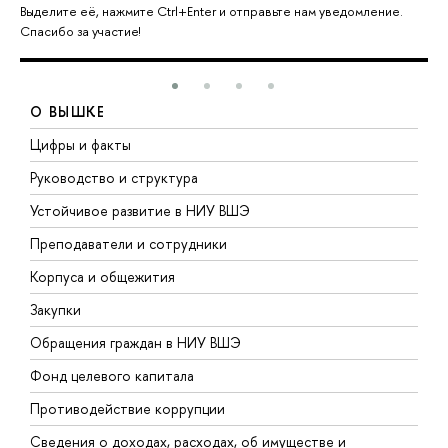
Выделите её, нажмите Ctrl+Enter и отправьте нам уведомление.
Спасибо за участие!
О ВЫШКЕ
Цифры и факты
Л
Руководство и структура
Д
Устойчивое развитие в НИУ ВШЭ
О
Преподаватели и сотрудники
П
Корпуса и общежития
В
Закупки
П
Обращения граждан в НИУ ВШЭ
А
Фонд целевого капитала
Д
Противодействие коррупции
Ц
Сведения о доходах, расходах, об имуществе и
Б