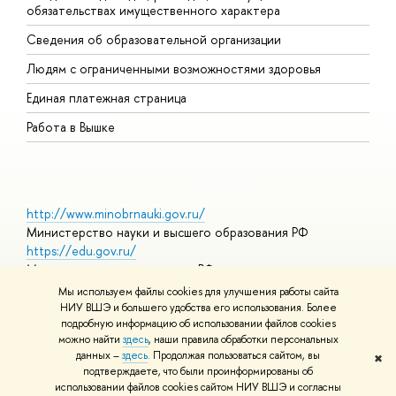
обязательствах имущественного характера
О
Сведения об образовательной организации
О
Людям с ограниченными возможностями здоровья
Единая платежная страница
Работа в Вышке
http://www.minobrnauki.gov.ru/
Министерство науки и высшего образования РФ
https://edu.gov.ru/
Министерство просвещения РФ
https://elearning.hse.ru/mooc
Мы используем файлы cookies для улучшения работы сайта
Массовые открытые онлайн-курсы
НИУ ВШЭ и большего удобства его использования. Более
подробную информацию об использовании файлов cookies
можно найти
здесь
, наши правила обработки персональных
данных –
здесь
. Продолжая пользоваться сайтом, вы
✖
© НИУ ВШЭ 1993–2026
Адреса и контакты
Условия
подтверждаете, что были проинформированы об
использования материалов
Политика конфиденциальности
Карта
использовании файлов cookies сайтом НИУ ВШЭ и согласны
сайта