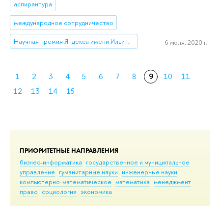
аспирантура
международное сотрудничество
Научная премия Яндекса имени Ильи Сегаловича
6 июля, 2020 г.
1
2
3
4
5
6
7
8
9
10
11
12
13
14
15
ПРИОРИТЕТНЫЕ НАПРАВЛЕНИЯ
бизнес-информатика
государственное и муниципальное
управление
гуманитарные науки
инженерные науки
компьютерно-математическое
математика
менеджмент
право
социология
экономика