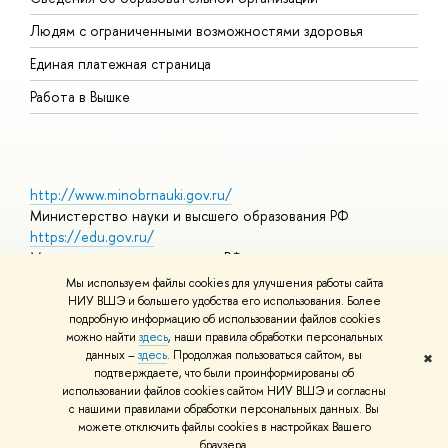
О
Людям с ограниченными возможностями здоровья
Единая платежная страница
Работа в Вышке
http://www.minobrnauki.gov.ru/
Министерство науки и высшего образования РФ
https://edu.gov.ru/
Министерство просвещения РФ
https://elearning.hse.ru/mooc
Мы используем файлы cookies для улучшения работы сайта
Массовые открытые онлайн-курсы
НИУ ВШЭ и большего удобства его использования. Более
подробную информацию об использовании файлов cookies
можно найти
здесь
, наши правила обработки персональных
данных –
здесь
. Продолжая пользоваться сайтом, вы
✖
© НИУ ВШЭ 1993–2026
Адреса и контакты
Условия
подтверждаете, что были проинформированы об
использования материалов
Политика конфиденциальности
Карта
использовании файлов cookies сайтом НИУ ВШЭ и согласны
сайта
с нашими правилами обработки персональных данных. Вы
Шрифты HSE Sans и HSE Slab разработаны в
Школе дизайна НИУ
можете отключить файлы cookies в настройках Вашего
ВШЭ
браузера.