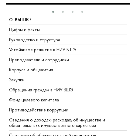
О ВЫШКЕ
Цифры и факты
Л
Руководство и структура
Д
Устойчивое развитие в НИУ ВШЭ
О
Преподаватели и сотрудники
П
Корпуса и общежития
В
Закупки
П
Обращения граждан в НИУ ВШЭ
А
Фонд целевого капитала
Д
Противодействие коррупции
Ц
Сведения о доходах, расходах, об имуществе и
Б
обязательствах имущественного характера
О
Сведения об образовательной организации