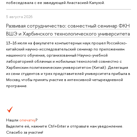
побеседовала с ее заведующей Анастасией Капузой.
5 августа 2026
Развивая сотрудничество: совместный семинар ФКН
ВШЭ и Харбинского технологического университета
13–16 июля на факультете компьютерных наук прошел Российско-
китайский научно-исследовательский семинар по приложениям
машинного обучения, организованный Научно-учебной
лабораторией облачных и мобильных технологий совместно с
Харбинским политехническим университетом (Китай). Делегация
из семи студентов и трех представителей университета прибыла в
Москву, чтобы принять участие в интенсивной четырехдневной
программе.
Нашли
опечатку
?
Выделите её, нажмите Ctrl+Enter и отправьте нам уведомление.
Спасибо за участие!