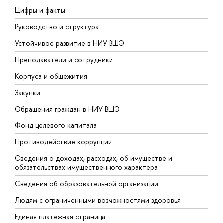
Цифры и факты
Л
Руководство и структура
Д
Устойчивое развитие в НИУ ВШЭ
О
Преподаватели и сотрудники
П
Корпуса и общежития
В
Закупки
П
Обращения граждан в НИУ ВШЭ
А
Фонд целевого капитала
Д
Противодействие коррупции
Ц
Сведения о доходах, расходах, об имуществе и
Б
обязательствах имущественного характера
О
Сведения об образовательной организации
О
Людям с ограниченными возможностями здоровья
Единая платежная страница