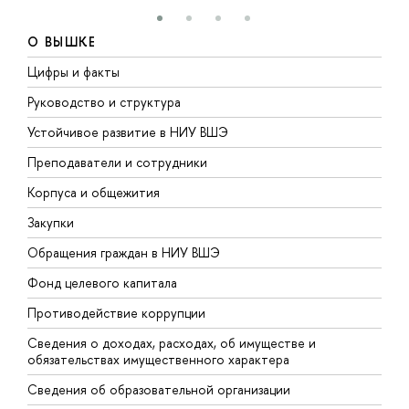
О ВЫШКЕ
Цифры и факты
Л
Руководство и структура
Д
Устойчивое развитие в НИУ ВШЭ
О
Преподаватели и сотрудники
П
Корпуса и общежития
В
Закупки
П
Обращения граждан в НИУ ВШЭ
А
Фонд целевого капитала
Д
Противодействие коррупции
Ц
Сведения о доходах, расходах, об имуществе и
Б
обязательствах имущественного характера
О
Сведения об образовательной организации
О