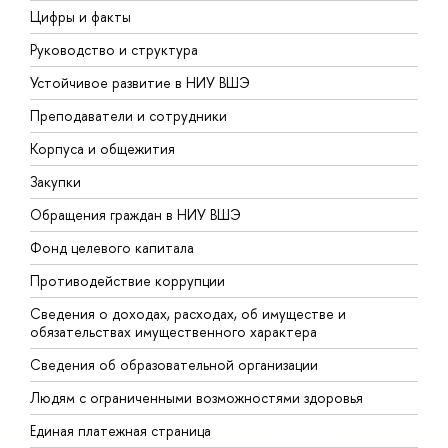
Цифры и факты
Л
Руководство и структура
Д
Устойчивое развитие в НИУ ВШЭ
О
Преподаватели и сотрудники
П
Корпуса и общежития
В
Закупки
П
Обращения граждан в НИУ ВШЭ
А
Фонд целевого капитала
Д
Противодействие коррупции
Ц
Сведения о доходах, расходах, об имуществе и
Б
обязательствах имущественного характера
О
Сведения об образовательной организации
О
Людям с ограниченными возможностями здоровья
Единая платежная страница