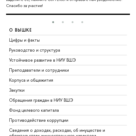
Спасибо за участие!
О ВЫШКЕ
Цифры и факты
Л
Руководство и структура
Д
Устойчивое развитие в НИУ ВШЭ
О
Преподаватели и сотрудники
П
Корпуса и общежития
В
Закупки
П
Обращения граждан в НИУ ВШЭ
А
Фонд целевого капитала
Д
Противодействие коррупции
Ц
Сведения о доходах, расходах, об имуществе и
Б
обязательствах имущественного характера