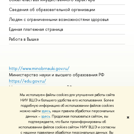
О
Сведения об образовательной организации
О
Людям с ограниченными возможностями здоровья
Единая платежная страница
Работа в Вышке
http://www.minobrnauki.gov.ru/
Министерство науки и высшего образования РФ
https://edu.gov.ru/
Министерство просвещения РФ
https://elearning.hse.ru/mooc
Мы используем файлы cookies для улучшения работы сайта
Массовые открытые онлайн-курсы
НИУ ВШЭ и большего удобства его использования. Более
подробную информацию об использовании файлов cookies
можно найти
здесь
, наши правила обработки персональных
данных –
здесь
. Продолжая пользоваться сайтом, вы
✖
© НИУ ВШЭ 1993–2026
Адреса и контакты
Условия
подтверждаете, что были проинформированы об
использования материалов
Политика конфиденциальности
Карта
использовании файлов cookies сайтом НИУ ВШЭ и согласны
сайта
с нашими правилами обработки персональных данных. Вы