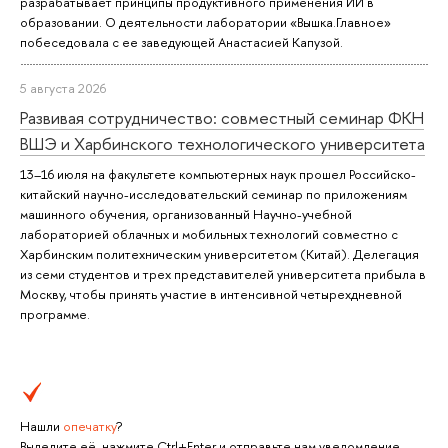
разрабатывает принципы продуктивного применения ИИ в
образовании. О деятельности лаборатории «Вышка.Главное»
побеседовала с ее заведующей Анастасией Капузой.
5 августа 2026
Развивая сотрудничество: совместный семинар ФКН
ВШЭ и Харбинского технологического университета
13–16 июля на факультете компьютерных наук прошел Российско-
китайский научно-исследовательский семинар по приложениям
машинного обучения, организованный Научно-учебной
лабораторией облачных и мобильных технологий совместно с
Харбинским политехническим университетом (Китай). Делегация
из семи студентов и трех представителей университета прибыла в
Москву, чтобы принять участие в интенсивной четырехдневной
программе.
Нашли
опечатку
?
Выделите её, нажмите Ctrl+Enter и отправьте нам уведомление.