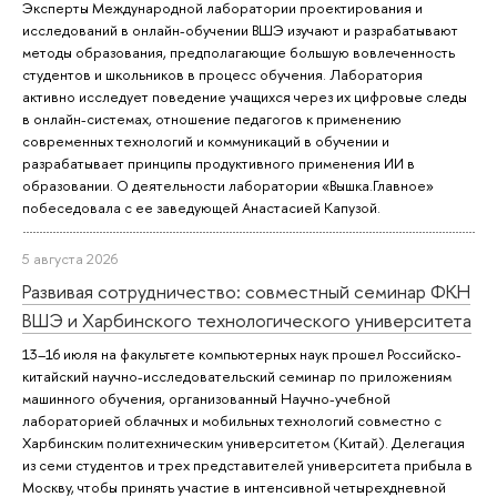
Эксперты Международной лаборатории проектирования и
исследований в онлайн-обучении ВШЭ изучают и разрабатывают
методы образования, предполагающие большую вовлеченность
студентов и школьников в процесс обучения. Лаборатория
активно исследует поведение учащихся через их цифровые следы
в онлайн-системах, отношение педагогов к применению
современных технологий и коммуникаций в обучении и
разрабатывает принципы продуктивного применения ИИ в
образовании. О деятельности лаборатории «Вышка.Главное»
побеседовала с ее заведующей Анастасией Капузой.
5 августа 2026
Развивая сотрудничество: совместный семинар ФКН
ВШЭ и Харбинского технологического университета
13–16 июля на факультете компьютерных наук прошел Российско-
китайский научно-исследовательский семинар по приложениям
машинного обучения, организованный Научно-учебной
лабораторией облачных и мобильных технологий совместно с
Харбинским политехническим университетом (Китай). Делегация
из семи студентов и трех представителей университета прибыла в
Москву, чтобы принять участие в интенсивной четырехдневной