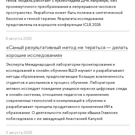
генов. Модель работает с нуклеотидами ДНК напрямую, без
промежуточного преобразования в непрерывное числовое
пространство. Разработка может быть полезна в синтетической
биологии и генной терапии. Результаты исследования
представлены на воркшопе конференции ICLR 2026.
6 августа 2026
«Самый результативный метод не теряться — делать
хорошие исследования»
Эксперты Международной лаборатории проектирования и
исследований в онлайн-обучении ВШЭ изучают и разрабатывают
методы образования, предполагающие большую вовлеченность
студентов и школьников в процесс обучения. Лаборатория
активно исследует поведение учащихся через их цифровые следы
в онлайн-системах, отношение педагогов к применению
современных технологий и коммуникаций в обучении и
разрабатывает принципы продуктивного применения ИИ в
образовании. О деятельности лаборатории «Вышка.Главное»
побеседовала с ее заведующей Анастасией Капузой.
5 августа 2026