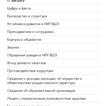
О ВЫШКЕ
Цифры и факты
Л
Руководство и структура
Д
Устойчивое развитие в НИУ ВШЭ
О
Преподаватели и сотрудники
П
Корпуса и общежития
В
Закупки
П
Обращения граждан в НИУ ВШЭ
А
Фонд целевого капитала
Д
Противодействие коррупции
Ц
Сведения о доходах, расходах, об имуществе и
Б
обязательствах имущественного характера
О
Сведения об образовательной организации
О
Людям с ограниченными возможностями здоровья