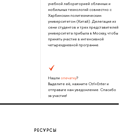
учебной лабораторией облачных и
мобильных технологий совместно с
Харбинским политехническим
университетом (Китай). Делегация из
семи студентов и трех представителей
университета прибыла в Москву, чтобы
принять участие в интенсивной
четырехдневной программе.
Нашли
опечатку
?
Выделите её, нажмите Ctrl+Enter и
отправьте нам уведомление. Спасибо
за участие!
РЕСУРСЫ