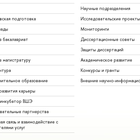
Научные подразделения
вская подготовка
Исследовательские проекты
иады
Мониторинги
в бакалавриат
Диссертационные советы
Защиты диссертаций
в магистратуру
Академическое развитие
нтура
Конкурсы и гранты
ительное образование
Внешние научно-информаци
развития карьеры
-инкубатор ВШЭ
вательные партнерства
ая связь и взаимодействие с
телями услуг