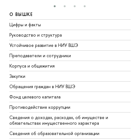
О ВЫШКЕ
Цифры и факты
Л
Руководство и структура
Д
Устойчивое развитие в НИУ ВШЭ
О
Преподаватели и сотрудники
П
Корпуса и общежития
В
Закупки
П
Обращения граждан в НИУ ВШЭ
А
Фонд целевого капитала
Д
Противодействие коррупции
Ц
Сведения о доходах, расходах, об имуществе и
Б
обязательствах имущественного характера
О
Сведения об образовательной организации
О