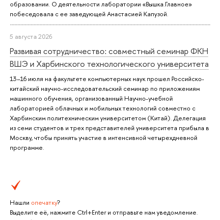
образовании. О деятельности лаборатории «Вышка.Главное»
побеседовала с ее заведующей Анастасией Капузой.
5 августа 2026
Развивая сотрудничество: совместный семинар ФКН
ВШЭ и Харбинского технологического университета
13–16 июля на факультете компьютерных наук прошел Российско-
китайский научно-исследовательский семинар по приложениям
машинного обучения, организованный Научно-учебной
лабораторией облачных и мобильных технологий совместно с
Харбинским политехническим университетом (Китай). Делегация
из семи студентов и трех представителей университета прибыла в
Москву, чтобы принять участие в интенсивной четырехдневной
программе.
Нашли
опечатку
?
Выделите её, нажмите Ctrl+Enter и отправьте нам уведомление.