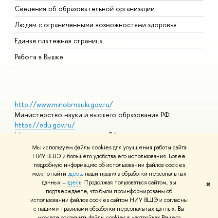
Сведения об образовательной организации
О
Людям с ограниченными возможностями здоровья
Единая платежная страница
Работа в Вышке
http://www.minobrnauki.gov.ru/
Министерство науки и высшего образования РФ
https://edu.gov.ru/
Министерство просвещения РФ
https://elearning.hse.ru/mooc
Мы используем файлы cookies для улучшения работы сайта
Массовые открытые онлайн-курсы
НИУ ВШЭ и большего удобства его использования. Более
подробную информацию об использовании файлов cookies
можно найти
здесь
, наши правила обработки персональных
данных –
здесь
. Продолжая пользоваться сайтом, вы
✖
© НИУ ВШЭ 1993–2026
Адреса и контакты
Условия
подтверждаете, что были проинформированы об
использования материалов
Политика конфиденциальности
Карта
использовании файлов cookies сайтом НИУ ВШЭ и согласны
сайта
с нашими правилами обработки персональных данных. Вы
Шрифты HSE Sans и HSE Slab разработаны в
Школе дизайна НИУ
можете отключить файлы cookies в настройках Вашего