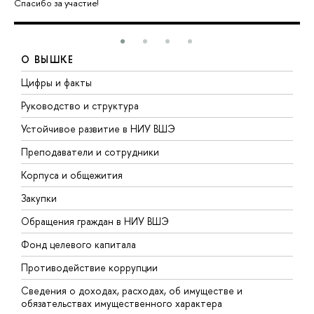
Спасибо за участие!
О ВЫШКЕ
Цифры и факты
Л
Руководство и структура
Д
Устойчивое развитие в НИУ ВШЭ
О
Преподаватели и сотрудники
П
Корпуса и общежития
В
Закупки
П
Обращения граждан в НИУ ВШЭ
А
Фонд целевого капитала
Д
Противодействие коррупции
Ц
Сведения о доходах, расходах, об имуществе и
Б
обязательствах имущественного характера
О