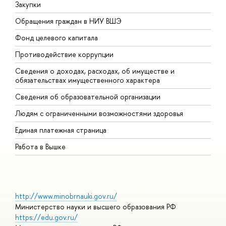
Закупки
П
Обращения граждан в НИУ ВШЭ
А
Фонд целевого капитала
Д
Противодействие коррупции
Ц
Сведения о доходах, расходах, об имуществе и
Б
обязательствах имущественного характера
О
Сведения об образовательной организации
О
Людям с ограниченными возможностями здоровья
Единая платежная страница
Работа в Вышке
http://www.minobrnauki.gov.ru/
Министерство науки и высшего образования РФ
https://edu.gov.ru/