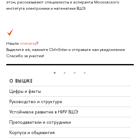
этом, рассказывают специалисты и аспиранты Московского
института электроники и математики ВШЭ.
Нашли
опечатку
?
Выделите её, нажмите Ctrl+Enter и отправьте нам уведомление.
Спасибо за участие!
О ВЫШКЕ
Цифры и факты
Л
Руководство и структура
Д
Устойчивое развитие в НИУ ВШЭ
О
Преподаватели и сотрудники
П
Корпуса и общежития
В