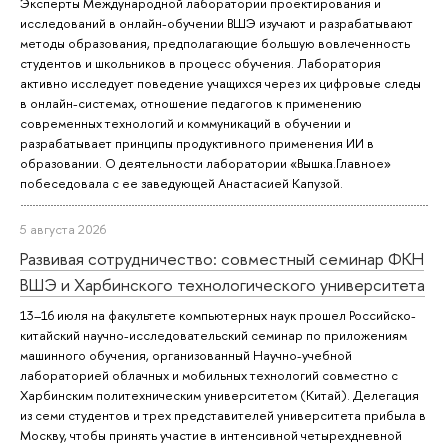
Эксперты Международной лаборатории проектирования и
исследований в онлайн-обучении ВШЭ изучают и разрабатывают
методы образования, предполагающие большую вовлеченность
студентов и школьников в процесс обучения. Лаборатория
активно исследует поведение учащихся через их цифровые следы
в онлайн-системах, отношение педагогов к применению
современных технологий и коммуникаций в обучении и
разрабатывает принципы продуктивного применения ИИ в
образовании. О деятельности лаборатории «Вышка.Главное»
побеседовала с ее заведующей Анастасией Капузой.
5 августа 2026
Развивая сотрудничество: совместный семинар ФКН
ВШЭ и Харбинского технологического университета
13–16 июля на факультете компьютерных наук прошел Российско-
китайский научно-исследовательский семинар по приложениям
машинного обучения, организованный Научно-учебной
лабораторией облачных и мобильных технологий совместно с
Харбинским политехническим университетом (Китай). Делегация
из семи студентов и трех представителей университета прибыла в
Москву, чтобы принять участие в интенсивной четырехдневной