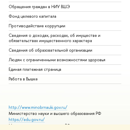
Обращения граждан в НИУ ВШЭ
А
Фонд целевого капитала
Д
Противодействие коррупции
Ц
Сведения о доходах, расходах, об имуществе и
Б
обязательствах имущественного характера
О
Сведения об образовательной организации
О
Людям с ограниченными возможностями здоровья
Единая платежная страница
Работа в Вышке
http://www.minobrnauki.gov.ru/
Министерство науки и высшего образования РФ
https://edu.gov.ru/
Министерство просвещения РФ