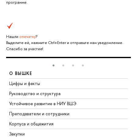
программе.
Нашли
опечатку
?
Выделите её, нажмите Ctrl+Enter и отправьте нам уведомление.
Спасибо за участие!
О ВЫШКЕ
Цифры и факты
Л
Руководство и структура
Д
Устойчивое развитие в НИУ ВШЭ
О
Преподаватели и сотрудники
П
Корпуса и общежития
В
Закупки
П