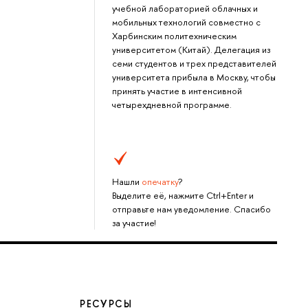
учебной лабораторией облачных и
мобильных технологий совместно с
Харбинским политехническим
университетом (Китай). Делегация из
семи студентов и трех представителей
университета прибыла в Москву, чтобы
принять участие в интенсивной
четырехдневной программе.
Нашли
опечатку
?
Выделите её, нажмите Ctrl+Enter и
отправьте нам уведомление. Спасибо
за участие!
РЕСУРСЫ