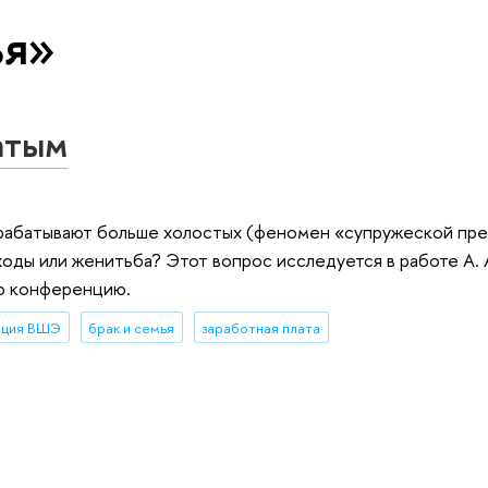
ья»
атым
арабатывают больше холостых (феномен «супружеской пре
оды или женитьба? Этот вопрос исследуется в работе А. 
ую конференцию.
нция ВШЭ
брак и семья
заработная плата