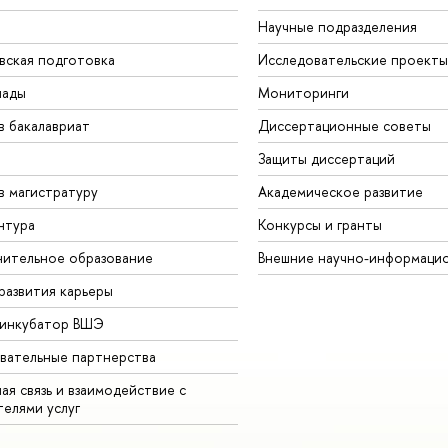
Научные подразделения
вская подготовка
Исследовательские проекты
иады
Мониторинги
в бакалавриат
Диссертационные советы
Защиты диссертаций
в магистратуру
Академическое развитие
нтура
Конкурсы и гранты
ительное образование
Внешние научно-информаци
развития карьеры
-инкубатор ВШЭ
вательные партнерства
ая связь и взаимодействие с
телями услуг