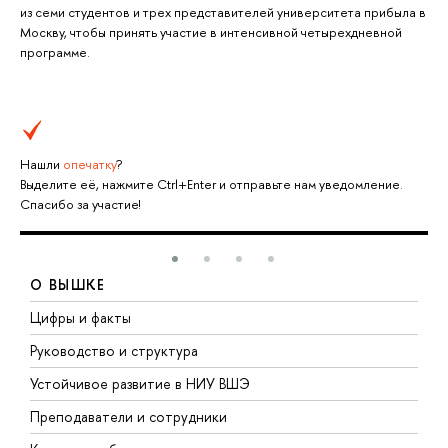
из семи студентов и трех представителей университета прибыла в
Москву, чтобы принять участие в интенсивной четырехдневной
программе.
Нашли
опечатку
?
Выделите её, нажмите Ctrl+Enter и отправьте нам уведомление.
Спасибо за участие!
О ВЫШКЕ
Цифры и факты
Л
Руководство и структура
Д
Устойчивое развитие в НИУ ВШЭ
О
Преподаватели и сотрудники
П