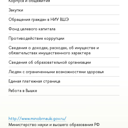
Корпуса и общежития
В
Закупки
П
Обращения граждан в НИУ ВШЭ
А
Фонд целевого капитала
Д
Противодействие коррупции
Ц
Сведения о доходах, расходах, об имуществе и
Б
обязательствах имущественного характера
О
Сведения об образовательной организации
О
Людям с ограниченными возможностями здоровья
Единая платежная страница
Работа в Вышке
http://www.minobrnauki.gov.ru/
Министерство науки и высшего образования РФ