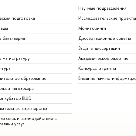
Научные подразделения
вская подготовка
Исследовательские проекты
иады
Мониторинги
в бакалавриат
Диссертационные советы
Защиты диссертаций
в магистратуру
Академическое развитие
нтура
Конкурсы и гранты
ительное образование
Внешние научно-информаци
развития карьеры
-инкубатор ВШЭ
вательные партнерства
ая связь и взаимодействие с
телями услуг