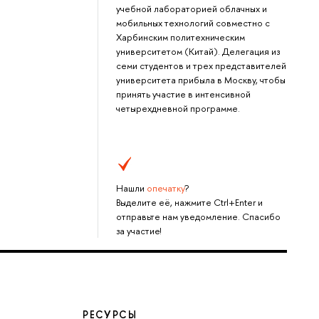
учебной лабораторией облачных и
мобильных технологий совместно с
Харбинским политехническим
университетом (Китай). Делегация из
семи студентов и трех представителей
университета прибыла в Москву, чтобы
принять участие в интенсивной
четырехдневной программе.
Нашли
опечатку
?
Выделите её, нажмите Ctrl+Enter и
отправьте нам уведомление. Спасибо
за участие!
РЕСУРСЫ