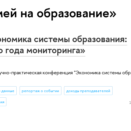
мей на образование»
номика системы образования:
о года мониторинга»
аучно-практическая конференция "Экономика системы обр
е данные
репортаж о событии
доходы преподавателей
ния
1